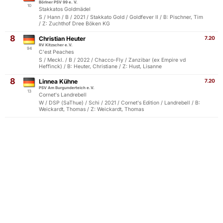
Börlner PSV 99 e. V.
10
Stakkatos Goldmädel
S / Hann / B / 2021 / Stakkato Gold / Goldfever II / B: Pischner, Tim
/ Z: Zuchthof Dree Böken KG
8
Christian Heuter
7.20
RV Kitzscher e.V.
94
C'est Peaches
S / Meckl. / B / 2022 / Chacco-Fly / Zanzibar (ex Empire vd
Heffinck) / B: Heuter, Christiane / Z: Hust, Lisanne
8
Linnea Kühne
7.20
PSV Am Burgunderteich e.V.
13
Cornet's Landrebell
W / DSP (SaThue) / Schi / 2021 / Cornet's Edition / Landrebell / B:
Weickardt, Thomas / Z: Weickardt, Thomas