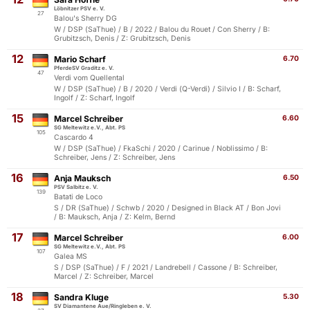
Löbnitzer PSV e. V.
27
Balou's Sherry DG
W / DSP (SaThue) / B / 2022 / Balou du Rouet / Con Sherry / B:
Grubitzsch, Denis / Z: Grubitzsch, Denis
12
Mario Scharf
6.70
PferdeSV Graditz e. V.
47
Verdi vom Quellental
W / DSP (SaThue) / B / 2020 / Verdi (Q-Verdi) / Silvio I / B: Scharf,
Ingolf / Z: Scharf, Ingolf
15
Marcel Schreiber
6.60
SG Meltewitz e.V., Abt. PS
105
Cascardo 4
W / DSP (SaThue) / FkaSchi / 2020 / Carinue / Noblissimo / B:
Schreiber, Jens / Z: Schreiber, Jens
16
Anja Mauksch
6.50
PSV Salbitz e. V.
139
Batati de Loco
S / DR (SaThue) / Schwb / 2020 / Designed in Black AT / Bon Jovi
/ B: Mauksch, Anja / Z: Kelm, Bernd
17
Marcel Schreiber
6.00
SG Meltewitz e.V., Abt. PS
107
Galea MS
S / DSP (SaThue) / F / 2021 / Landrebell / Cassone / B: Schreiber,
Marcel / Z: Schreiber, Marcel
18
Sandra Kluge
5.30
SV Diamantene Aue/Ringleben e. V.