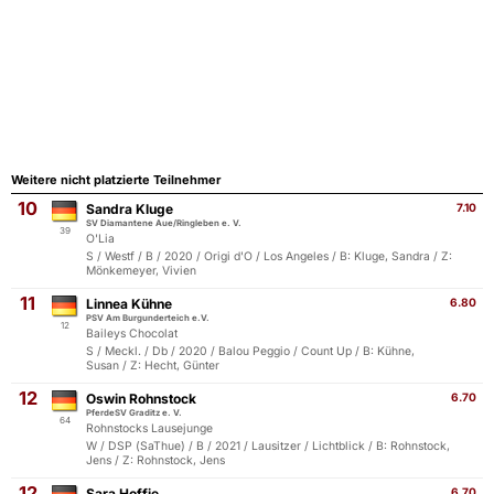
Weitere nicht platzierte Teilnehmer
10
Sandra Kluge
7.10
SV Diamantene Aue/Ringleben e. V.
39
O'Lia
S / Westf / B / 2020 / Origi d'O / Los Angeles / B: Kluge, Sandra / Z:
Mönkemeyer, Vivien
11
Linnea Kühne
6.80
PSV Am Burgunderteich e.V.
12
Baileys Chocolat
S / Meckl. / Db / 2020 / Balou Peggio / Count Up / B: Kühne,
Susan / Z: Hecht, Günter
12
Oswin Rohnstock
6.70
PferdeSV Graditz e. V.
64
Rohnstocks Lausejunge
W / DSP (SaThue) / B / 2021 / Lausitzer / Lichtblick / B: Rohnstock,
Jens / Z: Rohnstock, Jens
12
Sara Hoffie
6.70