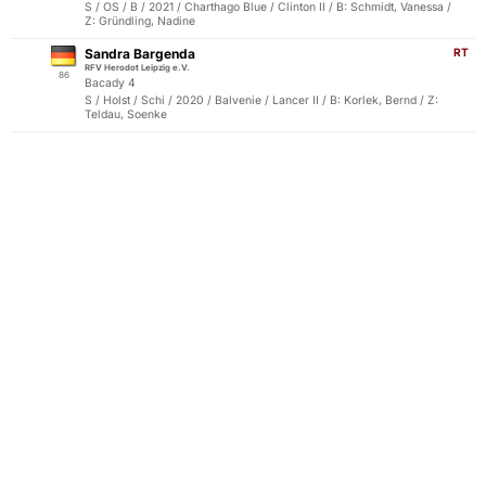
S / OS / B / 2021 / Charthago Blue / Clinton II / B: Schmidt, Vanessa /
Z: Gründling, Nadine
Sandra Bargenda
RT
RFV Herodot Leipzig e.V.
86
Bacady 4
S / Holst / Schi / 2020 / Balvenie / Lancer II / B: Korlek, Bernd / Z:
Teldau, Soenke