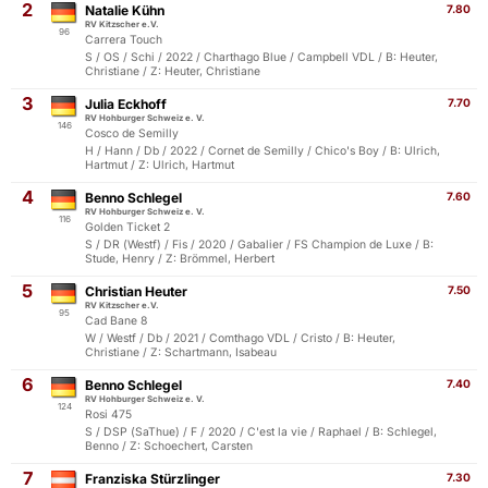
2
Natalie Kühn
7.80
RV Kitzscher e.V.
96
Carrera Touch
S / OS / Schi / 2022 / Charthago Blue / Campbell VDL / B: Heuter,
Christiane / Z: Heuter, Christiane
3
Julia Eckhoff
7.70
RV Hohburger Schweiz e. V.
146
Cosco de Semilly
H / Hann / Db / 2022 / Cornet de Semilly / Chico's Boy / B: Ulrich,
Hartmut / Z: Ulrich, Hartmut
4
Benno Schlegel
7.60
RV Hohburger Schweiz e. V.
116
Golden Ticket 2
S / DR (Westf) / Fis / 2020 / Gabalier / FS Champion de Luxe / B:
Stude, Henry / Z: Brömmel, Herbert
5
Christian Heuter
7.50
RV Kitzscher e.V.
95
Cad Bane 8
W / Westf / Db / 2021 / Comthago VDL / Cristo / B: Heuter,
Christiane / Z: Schartmann, Isabeau
6
Benno Schlegel
7.40
RV Hohburger Schweiz e. V.
124
Rosi 475
S / DSP (SaThue) / F / 2020 / C'est la vie / Raphael / B: Schlegel,
Benno / Z: Schoechert, Carsten
7
Franziska Stürzlinger
7.30