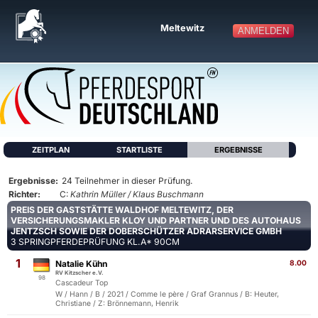
Meltewitz
ANMELDEN
ZEITPLAN
STARTLISTE
ERGEBNISSE
Ergebnisse:
24 Teilnehmer in dieser Prüfung.
Richter:
C:
Kathrin Müller / Klaus Buschmann
PREIS DER GASTSTÄTTE WALDHOF MELTEWITZ, DER
VERSICHERUNGSMAKLER KLOY UND PARTNER UND DES AUTOHAUS
JENTZSCH SOWIE DER DOBERSCHÜTZER ADRARSERVICE GMBH
3 SPRINGPFERDEPRÜFUNG KL.A* 90CM
1
Natalie Kühn
8.00
RV Kitzscher e.V.
98
Cascadeur Top
W / Hann / B / 2021 / Comme le père / Graf Grannus / B: Heuter,
Christiane / Z: Brönnemann, Henrik