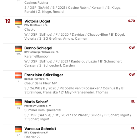
37
Casinos Rubina
S / DSP (BrAnh) / B / 2021 / Casino Rubin / Korsar II / B: Kluge,
Ronald / Z: Kluge, Ronald
19
Victoria Dögel
4.70
PSV Großbuch e.V.
18
Chablu
W / DSP (SaThue) / F / 2020 / Davidas / Chacco-Blue / B: Dögel,
Victoria / Z: ZG Großner, Arnd u. Carmen
Benno Schlegel
OW
RV Hohburger Schweiz e. V.
125
Karamellbonbon
W / DSP (SaThue) / F / 2021 / Kanbalou / Lazio / B: Schoechert,
Carsten / Z: Schoechert, Carsten
Franziska Stürzlinger
OW
Börlner PSV 99 e. V.
7
Coeur de la Fleur MP
S / Oe.Wb / B / 2020 / Picobello van't Roosakker / Cosinus B / B:
Stürzlinger, Franziska / Z: Mayr-Pranzeneder, Thomas
Mario Scharf
EL
PferdeSV Graditz e. V.
46
Summer vom Quellental
S / DSP (SaThue) / Df / 2021 / For Planet / Silvio I / B: Scharf, Ingolf /
Z: Scharf, Ingolf
Vanessa Schmidt
EL
RFV Krippehna e.V.
77
Charlet 22