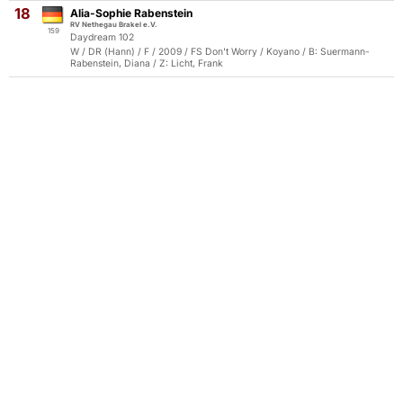
18
Alia-Sophie Rabenstein
RV Nethegau Brakel e.V.
159
Daydream 102
W / DR (Hann) / F / 2009 / FS Don't Worry / Koyano / B: Suermann-
Rabenstein, Diana / Z: Licht, Frank