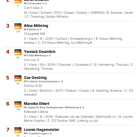
RFV Cherusker e.V.
3
Can't Stop 3
W / Holst / Schwb / 2011 / Classe / Dolany / 106PK63 / B: Deumer, Sarah
/ Z: Thamling, Sönke Wilhelm
3
Alina Möhring
RFV Büren e.V.
179
Choupette KM
S / Hann / B / 2019 / Canturo / Drosselklang II / B: Klaus-Möhring,
Andrea / Z: ZG Klaus-Möhring, A.u.Möhring,R.
4
Yannick Deumlich
RFV Bad Meinberg e.V.
90
Cou cou 5
S / Hann / Db / 2019 / Checkter / Cordobes II / B: Heineking, Thomas / Z:
Heineking, Thomas
5
Zoe Gestring
RFV Lützow Schuckenbaum e. V.
56
Dorina 1025
S / Holst / BkaSchi / 2017 / Dinken / Calato / B: Gestring, Kristina / Z: ZG
Hamdorf
6
Mareike Ehlert
RV Lippische Rose Oerlinghausen-Währentrup e.V.
114
Eldorado's Bella
S / Hann / B / 2016 / Eldorado van de Zeshoek / Belmundo xx / B: Laurer,
Marie-Sophie / Z: ZG Decker GbR, Ludwig u.Lutz
7
Leonie Hagemeister
RFV Lopshorn Lage e.V.
84