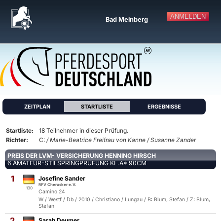
ANMELDEN
Bad Meinberg
ZEITPLAN
STARTLISTE
ERGEBNISSE
Startliste:
18 Teilnehmer in dieser Prüfung.
Richter:
C:
/ Marie-Beatrice Freifrau von Kanne / Susanne Zander
PREIS DER LVM- VERSICHERUNG HENNING HIRSCH
6 AMATEUR-STILSPRINGPRÜFUNG KL.A* 90CM
1
Josefine Sander
RFV Cherusker e.V.
130
Camino 24
W / Westf / Db / 2010 / Christiano / Lungau / B: Blum, Stefan / Z: Blum,
Stefan
2
Sarah Deumer