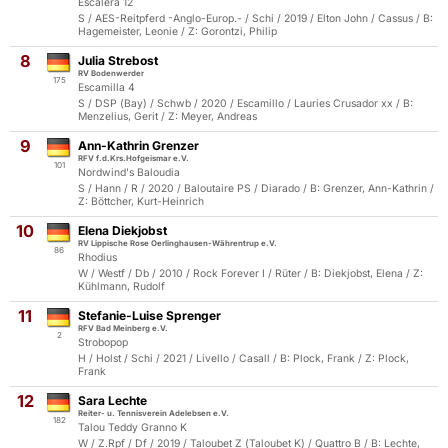
Escalera 12
S / AES-Reitpferd -Anglo-Europ.- / Schi / 2019 / Elton John / Cassus / B:
Hagemeister, Leonie / Z: Gorontzi, Philip
8
Julia Strebost
RV Bodenwerder
175
Escamilla 4
S / DSP (Bay) / Schwb / 2020 / Escamillo / Lauries Crusador xx / B:
Menzelius, Gerit / Z: Meyer, Andreas
9
Ann-Kathrin Grenzer
RFV f.d.Krs.Hofgeismar e.V.
101
Nordwind's Baloudia
S / Hann / R / 2020 / Baloutaire PS / Diarado / B: Grenzer, Ann-Kathrin /
Z: Böttcher, Kurt-Heinrich
10
Elena Diekjobst
RV Lippische Rose Oerlinghausen-Währentrup e.V.
86
Rhodius
W / Westf / Db / 2010 / Rock Forever I / Rüter / B: Diekjobst, Elena / Z:
Kühlmann, Rudolf
11
Stefanie-Luise Sprenger
RFV Bad Meinberg e.V.
2
Strobopop
H / Holst / Schi / 2021 / Livello / Casall / B: Plock, Frank / Z: Plock,
Frank
12
Sara Lechte
Reiter- u. Tennisverein Adelebsen e.V.
182
Talou Teddy Granno K
W / Z.Rpf / Df / 2019 / Taloubet Z (Taloubet K) / Quattro B / B: Lechte,