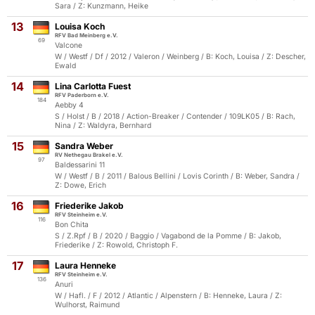
Sara / Z: Kunzmann, Heike
13
Louisa Koch
RFV Bad Meinberg e.V.
69
Valcone
W / Westf / Df / 2012 / Valeron / Weinberg / B: Koch, Louisa / Z: Descher,
Ewald
14
Lina Carlotta Fuest
RFV Paderborn e.V.
184
Aebby 4
S / Holst / B / 2018 / Action-Breaker / Contender / 109LK05 / B: Rach,
Nina / Z: Waldyra, Bernhard
15
Sandra Weber
RV Nethegau Brakel e.V.
97
Baldessarini 11
W / Westf / B / 2011 / Balous Bellini / Lovis Corinth / B: Weber, Sandra /
Z: Dowe, Erich
16
Friederike Jakob
RFV Steinheim e.V.
116
Bon Chita
S / Z.Rpf / B / 2020 / Baggio / Vagabond de la Pomme / B: Jakob,
Friederike / Z: Rowold, Christoph F.
17
Laura Henneke
RFV Steinheim e.V.
136
Anuri
W / Hafl. / F / 2012 / Atlantic / Alpenstern / B: Henneke, Laura / Z:
Wulhorst, Raimund