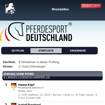
ANMELDEN
Rheinböllen
ZEITPLAN
STARTLISTE
ERGEBNISSE
Startliste:
9 Teilnehmer in dieser Prüfung.
Richter:
C:
Doris Dillenberger
EHRUNG OHNE PFERD
6 LANDESJUGENDSCHÄRPEPLUS
1
Hanna Köpf
Pferdefreunde Riedertal e.V.
92
Bobby Jean
S / DSP (BaWue) / B / 2020 / Bernay / Likoto xx / B: Köpf, Hanna / Z:
Franz Schadel GbR
2
Isabell Burghard