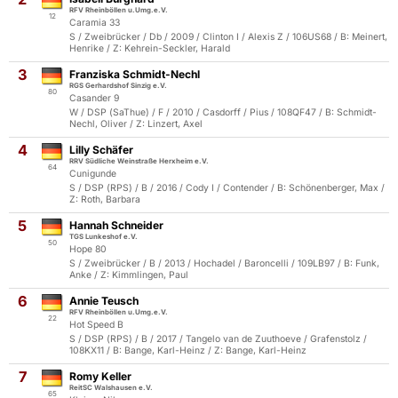
RFV Rheinböllen u.Umg.e.V.
12
Caramia 33
S / Zweibrücker / Db / 2009 / Clinton I / Alexis Z / 106US68 / B: Meinert,
Henrike / Z: Kehrein-Seckler, Harald
3
Franziska Schmidt-Nechl
RGS Gerhardshof Sinzig e.V.
80
Casander 9
W / DSP (SaThue) / F / 2010 / Casdorff / Pius / 108QF47 / B: Schmidt-
Nechl, Oliver / Z: Linzert, Axel
4
Lilly Schäfer
RRV Südliche Weinstraße Herxheim e.V.
64
Cunigunde
S / DSP (RPS) / B / 2016 / Cody I / Contender / B: Schönenberger, Max /
Z: Roth, Barbara
5
Hannah Schneider
TGS Lunkeshof e.V.
50
Hope 80
S / Zweibrücker / B / 2013 / Hochadel / Baroncelli / 109LB97 / B: Funk,
Anke / Z: Kimmlingen, Paul
6
Annie Teusch
RFV Rheinböllen u.Umg.e.V.
22
Hot Speed B
S / DSP (RPS) / B / 2017 / Tangelo van de Zuuthoeve / Grafenstolz /
108KX11 / B: Bange, Karl-Heinz / Z: Bange, Karl-Heinz
7
Romy Keller
ReitSC Walshausen e.V.
65