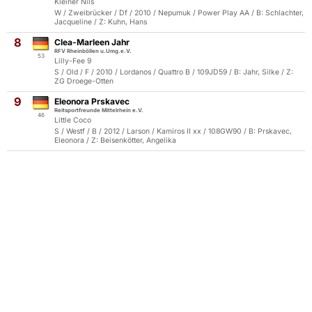
Kleiner Nils
W / Zweibrücker / Df / 2010 / Nepumuk / Power Play AA / B: Schlachter,
Jacqueline / Z: Kuhn, Hans
8
Clea-Marleen Jahr
RFV Rheinböllen u.Umg.e.V.
53
Lilly-Fee 9
S / Old / F / 2010 / Lordanos / Quattro B / 109JD59 / B: Jahr, Silke / Z:
ZG Droege-Otten
9
Eleonora Prskavec
Reitsportfreunde Mittelrhein e.V.
46
Little Coco
S / Westf / B / 2012 / Larson / Kamiros II xx / 108GW90 / B: Prskavec,
Eleonora / Z: Beisenkötter, Angelika