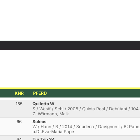
KNR
PFERD
155
Quilotta W
.
S / Westf / Schi / 2008 / Quinta Real / Debütant / 10
Z: Wörmann, Maik
66
Soleos
W / Hann / B / 2014 / Scuderia / Davignon I / B: Pap
u.Dr.Eva-Maria Pape
64
Tip Top 34