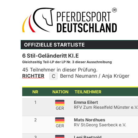
OFFIZIELLE STARTLISTE
6 Stil-Geländeritt Kl.E
Gleichzeitig Teil-LP der LP Nr. 3 dieser Ausschreibung
45 Teilnehmer in dieser Prüfung.
RICHTER
Bernd Neumann / Anja Krüger
C
NR
NATION
TEILNEHMER
1
Emma Eilert
RFV Zum Rieselfeld Münster e.V
GER
2
Mats Nordhues
RV St.Georg Saerbeck e.V.
GER
3
Leni Paetzold