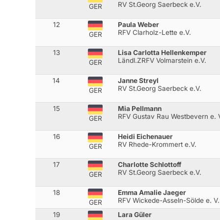
RV St.Georg Saerbeck e.V.
GER
12
Paula Weber
RFV Clarholz-Lette e.V.
GER
13
Lisa Carlotta Hellenkemper
Ländl.ZRFV Volmarstein e.V.
GER
14
Janne Streyl
RV St.Georg Saerbeck e.V.
GER
15
Mia Pellmann
RFV Gustav Rau Westbevern e. 
GER
16
Heidi Eichenauer
RV Rhede-Krommert e.V.
GER
17
Charlotte Schlottoff
RV St.Georg Saerbeck e.V.
GER
18
Emma Amalie Jaeger
RFV Wickede-Asseln-Sölde e. V.
GER
19
Lara Güler