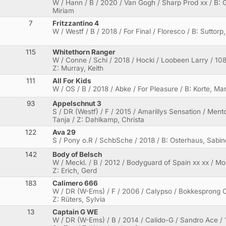
W / Hann / B / 2020 / Van Gogh / Sharp Prod xx / B: Gü
Miriam
7
Fritzzantino 4
W / Westf / B / 2018 / For Final / Floresco / B: Suttorp
115
Whitethorn Ranger
W / Conne / Schi / 2018 / Hocki / Loobeen Larry / 108
Z: Murray, Keith
111
All For Kids
W / OS / B / 2018 / Abke / For Pleasure / B: Korte, M
93
Appelschnut 3
S / DR (Westf) / F / 2015 / Amarillys Sensation / Men
Tanja / Z: Dahlkamp, Christa
122
Ava 29
S / Pony o.R / SchbSche / 2018 / B: Osterhaus, Sabin
142
Body of Belsch
W / Meckl. / B / 2012 / Bodyguard of Spain xx xx / Mor
Z: Erich, Gerd
183
Calimero 666
W / DR (W-Ems) / F / 2006 / Calypso / Bokkesprong C
Z: Rüters, Sylvia
13
Captain G WE
W / DR (W-Ems) / B / 2014 / Calido-G / Sandro Ace /