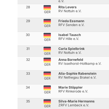
e.V.
28
Rita Levers
RV Nottuln e.V.
GER
29
Frieda Essmann
RFV Senden e.V.
GER
30
Isabel Tausch
RFV Hille e.V.
GER
31
Carla Spielbrink
RV Nottuln e.V.
GER
32
Anna Bornefeld
RV Isselhorst-Holtkamp e.V.
GER
33
Alia-Sophie Rabenstein
RV Nethegau Brakel e.V.
GER
34
Marie Stöppler
RFV Rinkerode e.V.
GER
35
Silva-Marie Hermanns
ZRFV Lembeck e.V.
GER