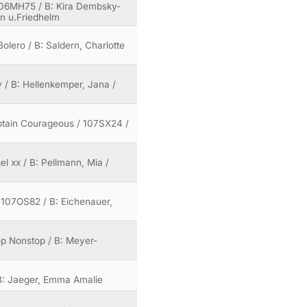
 106MH75 / B: Kira Dembsky-
n u.Friedhelm
olero / B: Saldern, Charlotte
y / B: Hellenkemper, Jana /
aptain Courageous / 107SX24 /
el xx / B: Pellmann, Mia /
/ 107OS82 / B: Eichenauer,
Top Nonstop / B: Meyer-
 B: Jaeger, Emma Amalie