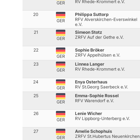
RV Rhede-Krommert e.V.
GER
20
Philippa Suttorp
RFV Alverskirchen-Everswinkel
GER
e.V.
21
Simeon Stotz
ZRFV Auf der Gethe e.V.
GER
22
Sophie Bröker
ZRFV Appelhülsen e.V.
GER
23
Linnea Langer
RV Rhede-Krommert e.V.
GER
24
Enya Osterhaus
RV St.Georg Saerbeck e.V.
GER
25
Emma-Sophie Rossel
RFV Warendorf e.V.
GER
26
Lenie Wicher
RV Lippborg-Unterberg e.V.
GER
27
Amelie Schophuis
ZRFV St.Hubertus Neuenkirchen
GER