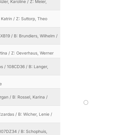
ler, Karoline / Z: Meier,
, Katrin / Z: Suttorp, Theo
XB19 / B: Brundiers, Wilhelm /
artina / Z: Oeverhaus, Werner
tos / 108CD36 / B: Langer,
e
gan / B: Rossel, Karina /
zardas / B: Wicher, Lenie /
 107DZ34 / B: Schophuis,