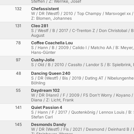
Steffen / Z: Wernke, Josef
132
Chefassistent
W / DR (Westf) / 2010 / Top Champy / Marsvogel xx /
Z: Blomen, Johannes
131
Cleo 281
S / Westf / B / 2017 / C-Trenton Z / Don Christobal / B
August
78
Coffee Coachella Lou
S / Hann / B / 2009 / Calido I / Matcho AA / B: Meyer
Hans-Günter
97
Cushy-Jolie
S / Old / B / 2010 / Cassito / Landor S / B: Spielbrink
48
Dancing Queen 240
S / DR (Westf) / Bis / 2019 / Dating AT / Nibelungenhe
Böhling
55
Daydream 102
W / DR (Hann) / F / 2009 / FS Don't Worry / Koyano 
Diana / Z: Licht, Frank
141
Quiet Passion 4
S / Hann / F / 2017 / Quotenkönig / Lennox Louis / B:
Stefan Carl
145
Desmonds Dandy
W / DR (Westf) / Fis / 2021 / Desmond / Deinhard B /
Z: Steinheuer, Werner