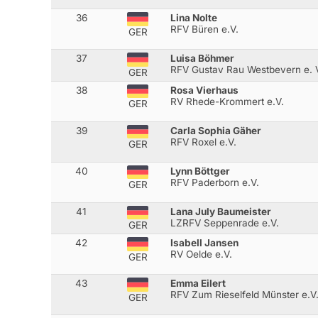
36
Lina Nolte
RFV Büren e.V.
GER
37
Luisa Böhmer
RFV Gustav Rau Westbevern e. 
GER
38
Rosa Vierhaus
RV Rhede-Krommert e.V.
GER
39
Carla Sophia Gäher
RFV Roxel e.V.
GER
40
Lynn Böttger
RFV Paderborn e.V.
GER
41
Lana July Baumeister
LZRFV Seppenrade e.V.
GER
42
Isabell Jansen
RV Oelde e.V.
GER
43
Emma Eilert
RFV Zum Rieselfeld Münster e.V
GER