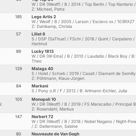
W / DR (Westf) / B / 2014 / Top Berlin / Top Nantario /
Z: Micheel, Petra
185
Lege Artis 2
W / Westf / B / 2005 / Larson / Esclavo xx / 103RX27 
Z: Dahlkamp, Christa
57
Lillet 6
S / DSP (SaThue) / FSchi / 2018 / Quint / Carpalano /
Hartmut
89
Lucky 1813
W / DR (W-Ems) / B / 2010 / Laudatio / Black Boy / B:
Theo
129
Malaga 40
S / Holst / Schwb / 2019 / Casall / Diamant de Semilly /
Z: Pöhlmann, Klaus-Jürgen
84
Markani
S / Pony o.R / F / 2012 / B: Artmann-Eichler, Julia
105
Monopoli 10
V.
W / DR (Westf) / B / 2019 / FS Maracaibo / Principal 
Z: Rosendahl, Markus
147
Norbert 72
W / DR (Westf) / B / 2018 / Nobel Nagano / Night-Power
/ Z: Deitermann, Sabine
80
Nouveaute de Van Gogh