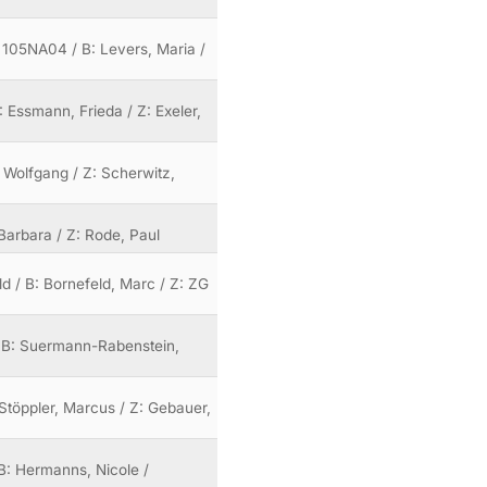
 105NA04 / B: Levers, Maria /
: Essmann, Frieda / Z: Exeler,
, Wolfgang / Z: Scherwitz,
, Barbara / Z: Rode, Paul
ld / B: Bornefeld, Marc / Z: ZG
/ B: Suermann-Rabenstein,
 Stöppler, Marcus / Z: Gebauer,
 B: Hermanns, Nicole /