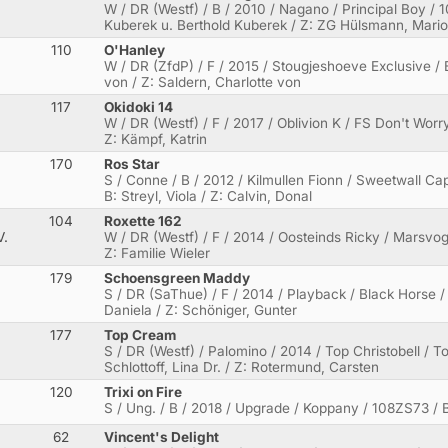
W / DR (Westf) / B / 2010 / Nagano / Principal Boy /
Kuberek u. Berthold Kuberek / Z: ZG Hülsmann, Mario
110
O'Hanley
W / DR (ZfdP) / F / 2015 / Stougjeshoeve Exclusive / B
von / Z: Saldern, Charlotte von
117
Okidoki 14
W / DR (Westf) / F / 2017 / Oblivion K / FS Don't Worr
Z: Kämpf, Katrin
170
Ros Star
S / Conne / B / 2012 / Kilmullen Fionn / Sweetwall C
B: Streyl, Viola / Z: Calvin, Donal
104
Roxette 162
V.
W / DR (Westf) / F / 2014 / Oosteinds Ricky / Marsvog
Z: Familie Wieler
179
Schoensgreen Maddy
S / DR (SaThue) / F / 2014 / Playback / Black Horse 
Daniela / Z: Schöniger, Gunter
177
Top Cream
S / DR (Westf) / Palomino / 2014 / Top Christobell / 
Schlottoff, Lina Dr. / Z: Rotermund, Carsten
120
Trixi on Fire
S / Ung. / B / 2018 / Upgrade / Koppany / 108ZS73 /
62
Vincent's Delight