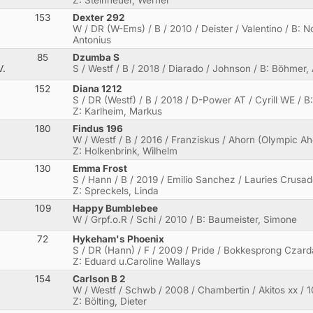
153
Dexter 292
W / DR (W-Ems) / B / 2010 / Deister / Valentino / B: No
Antonius
85
Dzumba S
V.
S / Westf / B / 2018 / Diarado / Johnson / B: Böhmer,
152
Diana 1212
S / DR (Westf) / B / 2018 / D-Power AT / Cyrill WE / B
Z: Karlheim, Markus
180
Findus 196
W / Westf / B / 2016 / Franziskus / Ahorn (Olympic Ah
Z: Holkenbrink, Wilhelm
130
Emma Frost
S / Hann / B / 2019 / Emilio Sanchez / Lauries Crusado
Z: Spreckels, Linda
109
Happy Bumblebee
W / Grpf.o.R / Schi / 2010 / B: Baumeister, Simone
72
Hykeham's Phoenix
S / DR (Hann) / F / 2009 / Pride / Bokkesprong Czardas
Z: Eduard u.Caroline Wallays
154
Carlson B 2
.
W / Westf / Schwb / 2008 / Chambertin / Akitos xx / 1
Z: Bölting, Dieter