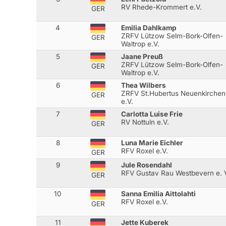
RV Rhede-Krommert e.V.
GER
4
Emilia Dahlkamp
ZRFV Lützow Selm-Bork-Olfen-
GER
Waltrop e.V.
5
Jaane Preuß
ZRFV Lützow Selm-Bork-Olfen-
GER
Waltrop e.V.
6
Thea Wilbers
ZRFV St.Hubertus Neuenkirchen
GER
e.V.
7
Carlotta Luise Frie
RV Nottuln e.V.
GER
8
Luna Marie Eichler
RFV Roxel e.V.
GER
9
Jule Rosendahl
RFV Gustav Rau Westbevern e. 
GER
10
Sanna Emilia Aittolahti
RFV Roxel e.V.
GER
11
Jette Kuberek