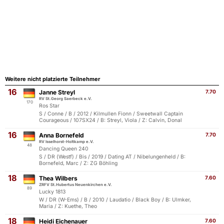
Weitere nicht platzierte Teilnehmer
16
Janne Streyl
7.70
RV St.Georg Saerbeck e.V.
170
Ros Star
S / Conne / B / 2012 / Kilmullen Fionn / Sweetwall Captain
Courageous / 107SX24 / B: Streyl, Viola / Z: Calvin, Donal
16
Anna Bornefeld
7.70
RV Isselhorst-Holtkamp e.V.
48
Dancing Queen 240
S / DR (Westf) / Bis / 2019 / Dating AT / Nibelungenheld / B:
Bornefeld, Marc / Z: ZG Böhling
18
Thea Wilbers
7.60
ZRFV St.Hubertus Neuenkirchen e.V.
89
Lucky 1813
W / DR (W-Ems) / B / 2010 / Laudatio / Black Boy / B: Ulmker,
Maria / Z: Kuethe, Theo
18
Heidi Eichenauer
7.60