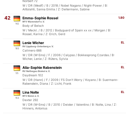
Norbert 72
W / DR (Westf) / B / 2018 / Nobel Nagano / Night-Power / B:
Aittolahti, Sanna Emilia / Z: Deitermann, Sabine
42
Emma-Sophie Rossel
1.80
RFV Warendorf e.V.
142
Body of Belsch
W / Meckl. / B / 2012 / Bodyguard of Spain xx xx / Morgan / B:
Rossel, Karina / Z: Erich, Gerd
Lenie Wicher
EL
RV Lippborg-Unterberg e.V.
183
Calimero 666
W / DR (W-Ems) / F / 2006 / Calypso / Bokkesprong Czardas / B:
Wicher, Lenie / Z: Rüters, Sylvia
Alia-Sophie Rabenstein
EL
RV Nethegau Brakel e.V.
55
Daydream 102
W / DR (Hann) / F / 2009 / FS Don't Worry / Koyano / B: Suermann-
Rabenstein, Diana / Z: Licht, Frank
Lina Nolte
EL
RFV Büren e.V.
153
Dexter 292
W / DR (W-Ems) / B / 2010 / Deister / Valentino / B: Nolte, Lina / Z:
Hinners, Antonius