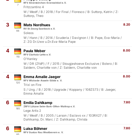
RFV Alverskirchen-Everswinkel e.V.
7
Fritzzantino 4
W / Westf / B / 2018 / For Final / Floresco / B: Suttorp, Katrin / Z:
Suttorp, Theo
3
Mats Nordhues
8.20
RV St.Georg Saerbeck e.V.
66
Soleos
W / Hann / B / 2014 / Scuderia / Davignon I / B: Pape, Eva-Maria /
Z: ZG Dr.Uwe u.Dr.Eva-Maria Pape
4
Paula Weber
8.00
RFV Clarholz-Lette e.V.
110
O'Hanley
W / DR (ZfdP) / F / 2015 / Stougjeshoeve Exclusive / Bolero / B:
Saldern, Charlotte von / Z: Saldern, Charlotte von
4
Emma Amalie Jaeger
8.00
RFV Wickede-Asseln-Sölde e. V.
120
Trixi on Fire
S / Ung. / B / 2018 / Upgrade / Koppany / 108ZS73 / B: Jaeger,
Emma Amalie
6
Emilia Dahlkamp
7.80
ZRFV Lützow Selm-Bork-Olfen-Waltrop e.V.
185
Lege Artis 2
W / Westf / B / 2005 / Larson / Esclavo xx / 103RX27 / B:
Dahlkamp, Dr. Marc / Z: Dahlkamp, Christa
6
Luisa Böhmer
7.80
RFV Gustav Rau Westbevern e. V.
85