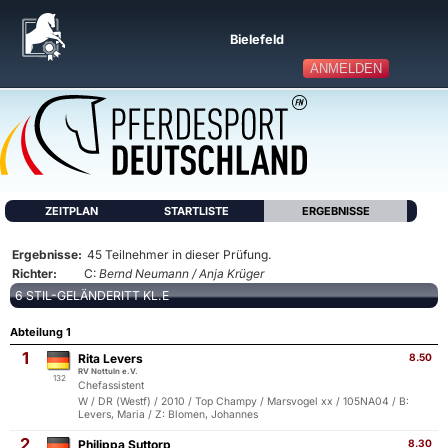
Bielefeld
ANMELDEN
ZEITPLAN
STARTLISTE
ERGEBNISSE
Ergebnisse:
45 Teilnehmer in dieser Prüfung.
Richter:
C:
Bernd Neumann / Anja Krüger
6 STIL-GELÄNDERITT KL.E
Abteilung 1
1
Rita Levers
8.50
RV Nottuln e.V.
132
Chefassistent
W / DR (Westf) / 2010 / Top Champy / Marsvogel xx / 105NA04 / B:
Levers, Maria / Z: Blomen, Johannes
2
Philippa Suttorp
8.30