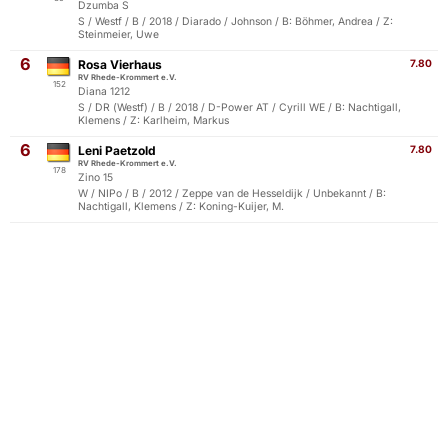
Dzumba S
S / Westf / B / 2018 / Diarado / Johnson / B: Böhmer, Andrea / Z:
Steinmeier, Uwe
6
Rosa Vierhaus
7.80
RV Rhede-Krommert e.V.
152
Diana 1212
S / DR (Westf) / B / 2018 / D-Power AT / Cyrill WE / B: Nachtigall,
Klemens / Z: Karlheim, Markus
6
Leni Paetzold
7.80
RV Rhede-Krommert e.V.
178
Zino 15
W / NIPo / B / 2012 / Zeppe van de Hesseldijk / Unbekannt / B:
Nachtigall, Klemens / Z: Koning-Kuijer, M.