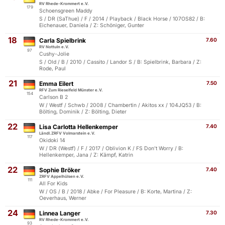
RV Rhede-Krommert e.V.
179
Schoensgreen Maddy
S / DR (SaThue) / F / 2014 / Playback / Black Horse / 107OS82 / B:
Eichenauer, Daniela / Z: Schöniger, Gunter
18
Carla Spielbrink
7.60
RV Nottuln e.V.
97
Cushy-Jolie
S / Old / B / 2010 / Cassito / Landor S / B: Spielbrink, Barbara / Z:
Rode, Paul
21
Emma Eilert
7.50
RFV Zum Rieselfeld Münster e.V.
154
Carlson B 2
W / Westf / Schwb / 2008 / Chambertin / Akitos xx / 104JQ53 / B:
Bölting, Dominik / Z: Bölting, Dieter
22
Lisa Carlotta Hellenkemper
7.40
Ländl.ZRFV Volmarstein e.V.
117
Okidoki 14
W / DR (Westf) / F / 2017 / Oblivion K / FS Don't Worry / B:
Hellenkemper, Jana / Z: Kämpf, Katrin
22
Sophie Bröker
7.40
ZRFV Appelhülsen e.V.
111
All For Kids
W / OS / B / 2018 / Abke / For Pleasure / B: Korte, Martina / Z:
Oeverhaus, Werner
24
Linnea Langer
7.30
RV Rhede-Krommert e.V.
93