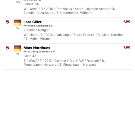
180
Findus 196
W / Westf / B / 2016 / Franziskus / Ahorn (Olympic Ahorn) / B:
Schulik, Anna Maria / Z: Holkenbrink, Wilhelm
5
Lara Güler
7.90
RV Rhede-Krommert e.V.
62
Vincent's Delight
W / Hann / B / 2020 / Van Gogh / Sharp Prod xx / B: Güler, Karoline
/ Z: Meier, Miriam
5
Mats Nordhues
7.90
RV St.Georg Saerbeck e.V.
65
Coco 431
S / Westf / F / 2013 / Comme il faut NRW / Raphael / B:
Fiegenbaum, Herward / Z: Fiegenbaum, Herward