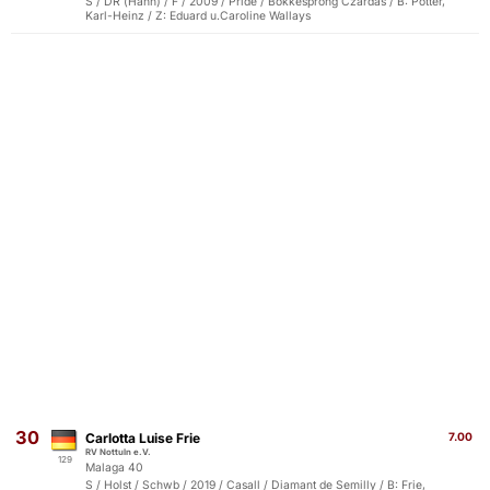
S / DR (Hann) / F / 2009 / Pride / Bokkesprong Czardas / B: Pötter,
Karl-Heinz / Z: Eduard u.Caroline Wallays
30
Carlotta Luise Frie
7.00
RV Nottuln e.V.
129
Malaga 40
S / Holst / Schwb / 2019 / Casall / Diamant de Semilly / B: Frie,