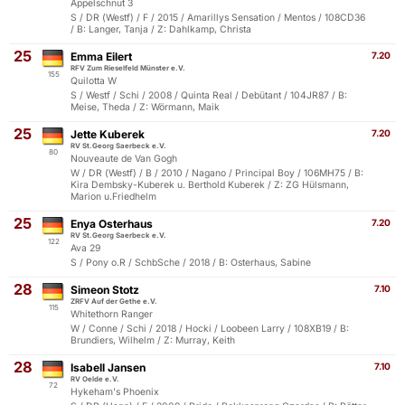
Appelschnut 3
S / DR (Westf) / F / 2015 / Amarillys Sensation / Mentos / 108CD36
/ B: Langer, Tanja / Z: Dahlkamp, Christa
25
Emma Eilert
7.20
RFV Zum Rieselfeld Münster e.V.
155
Quilotta W
S / Westf / Schi / 2008 / Quinta Real / Debütant / 104JR87 / B:
Meise, Theda / Z: Wörmann, Maik
25
Jette Kuberek
7.20
RV St.Georg Saerbeck e.V.
80
Nouveaute de Van Gogh
W / DR (Westf) / B / 2010 / Nagano / Principal Boy / 106MH75 / B:
Kira Dembsky-Kuberek u. Berthold Kuberek / Z: ZG Hülsmann,
Marion u.Friedhelm
25
Enya Osterhaus
7.20
RV St.Georg Saerbeck e.V.
122
Ava 29
S / Pony o.R / SchbSche / 2018 / B: Osterhaus, Sabine
28
Simeon Stotz
7.10
ZRFV Auf der Gethe e.V.
115
Whitethorn Ranger
W / Conne / Schi / 2018 / Hocki / Loobeen Larry / 108XB19 / B:
Brundiers, Wilhelm / Z: Murray, Keith
28
Isabell Jansen
7.10
RV Oelde e.V.
72
Hykeham's Phoenix