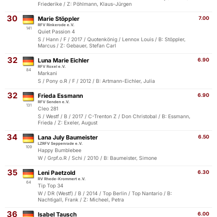
Friederike / Z: Pöhlmann, Klaus-Jürgen
30
Marie Stöppler
7.00
RFV Rinkerode e.V.
141
Quiet Passion 4
S / Hann / F / 2017 / Quotenkönig / Lennox Louis / B: Stöppler,
Marcus / Z: Gebauer, Stefan Carl
32
Luna Marie Eichler
6.90
RFV Roxel e.V.
84
Markani
S / Pony o.R / F / 2012 / B: Artmann-Eichler, Julia
32
Frieda Essmann
6.90
RFV Senden e.V.
131
Cleo 281
S / Westf / B / 2017 / C-Trenton Z / Don Christobal / B: Essmann,
Frieda / Z: Exeler, August
34
Lana July Baumeister
6.50
LZRFV Seppenrade e.V.
109
Happy Bumblebee
W / Grpf.o.R / Schi / 2010 / B: Baumeister, Simone
35
Leni Paetzold
6.30
RV Rhede-Krommert e.V.
64
Tip Top 34
W / DR (Westf) / B / 2014 / Top Berlin / Top Nantario / B:
Nachtigall, Frank / Z: Micheel, Petra
36
Isabel Tausch
6.00