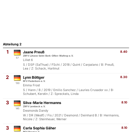
Abteilung 2
1
Jaane Preuß
8.40
ZRFV Lützow Selm-Bork-Olfen-Waltrop e.V.
57
Lillet 6
S / DSP (SaThue) / FSchi / 2018 / Quint / Carpalano / B: Preuß,
Lea / Z: Schack, Hartmut
2
Lynn Böttger
8.30
RFV Paderborn e.V.
130
Emma Frost
S / Hann / B / 2019 / Emilio Sanchez / Lauries Crusador xx / B:
Schubert, Kerstin / Z: Spreckels, Linda
3
Silva-Marie Hermanns
8.10
ZRFV Lembeck e.V.
145
Desmonds Dandy
W / DR (Westf) / Fis / 2021 / Desmond / Deinhard B / B: Hermanns,
Nicole / Z: Steinheuer, Werner
3
Carla Sophia Gäher
8.10
RFV Roxel e.V.