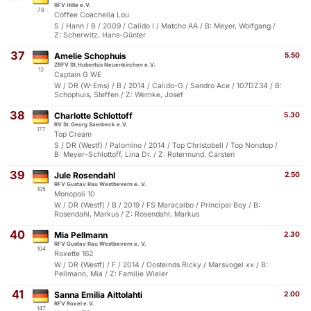
RFV Hille e.V.
78
Coffee Coachella Lou
S / Hann / B / 2009 / Calido I / Matcho AA / B: Meyer, Wolfgang /
Z: Scherwitz, Hans-Günter
37
Amelie Schophuis
5.50
ZRFV St.Hubertus Neuenkirchen e.V.
13
Captain G WE
W / DR (W-Ems) / B / 2014 / Calido-G / Sandro Ace / 107DZ34 / B:
Schophuis, Steffen / Z: Wernke, Josef
38
Charlotte Schlottoff
5.30
RV St.Georg Saerbeck e.V.
177
Top Cream
S / DR (Westf) / Palomino / 2014 / Top Christobell / Top Nonstop /
B: Meyer-Schlottoff, Lina Dr. / Z: Rotermund, Carsten
39
Jule Rosendahl
2.50
RFV Gustav Rau Westbevern e. V.
105
Monopoli 10
W / DR (Westf) / B / 2019 / FS Maracaibo / Principal Boy / B:
Rosendahl, Markus / Z: Rosendahl, Markus
40
Mia Pellmann
2.30
RFV Gustav Rau Westbevern e. V.
104
Roxette 162
W / DR (Westf) / F / 2014 / Oosteinds Ricky / Marsvogel xx / B:
Pellmann, Mia / Z: Familie Wieler
41
Sanna Emilia Aittolahti
2.00
RFV Roxel e.V.
147