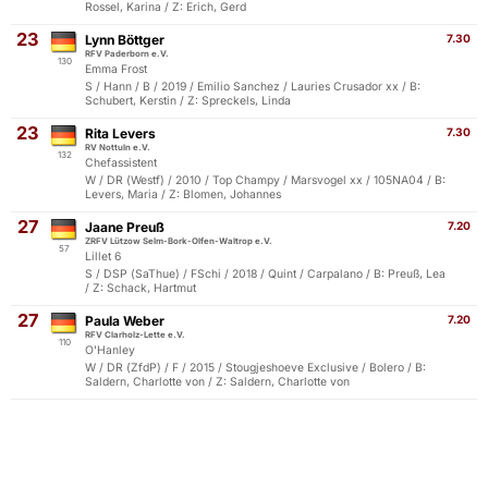
Rossel, Karina / Z: Erich, Gerd
23
Lynn Böttger
7.30
RFV Paderborn e.V.
130
Emma Frost
S / Hann / B / 2019 / Emilio Sanchez / Lauries Crusador xx / B:
Schubert, Kerstin / Z: Spreckels, Linda
23
Rita Levers
7.30
RV Nottuln e.V.
132
Chefassistent
W / DR (Westf) / 2010 / Top Champy / Marsvogel xx / 105NA04 / B:
Levers, Maria / Z: Blomen, Johannes
27
Jaane Preuß
7.20
ZRFV Lützow Selm-Bork-Olfen-Waltrop e.V.
57
Lillet 6
S / DSP (SaThue) / FSchi / 2018 / Quint / Carpalano / B: Preuß, Lea
/ Z: Schack, Hartmut
27
Paula Weber
7.20
RFV Clarholz-Lette e.V.
110
O'Hanley
W / DR (ZfdP) / F / 2015 / Stougjeshoeve Exclusive / Bolero / B:
Saldern, Charlotte von / Z: Saldern, Charlotte von