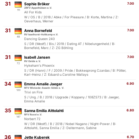
31
Sophie Bröker
7.00
ZRFV Appelhülsen e.V.
111
All For Kids
W / OS / B / 2018 / Abke / For Pleasure / B: Korte, Martina / Z:
Oeverhaus, Werner
31
Anna Bornefeld
7.00
RV Isselhorst-Holtkamp e.V.
48
Dancing Queen 240
S / DR (Westf) / Bis / 2019 / Dating AT / Nibelungenheld / B:
Bornefeld, Marc / Z: ZG Böhling
31
Isabell Jansen
7.00
RV Oelde e.V.
72
Hykeham's Phoenix
S / DR (Hann) / F / 2009 / Pride / Bokkesprong Czardas / B: Pötter,
Karl-Heinz / Z: Eduard u.Caroline Wallays
34
Emma Amalie Jaeger
6.90
RFV Wickede-Asseln-Sölde e. V.
120
Trixi on Fire
S / Ung. / B / 2018 / Upgrade / Koppany / 108ZS73 / B: Jaeger,
Emma Amalie
35
Sanna Emilia Aittolahti
6.80
RFV Roxel e.V.
147
Norbert 72
W / DR (Westf) / B / 2018 / Nobel Nagano / Night-Power / B:
Aittolahti, Sanna Emilia / Z: Deitermann, Sabine
36
Jette Kuberek
6.70