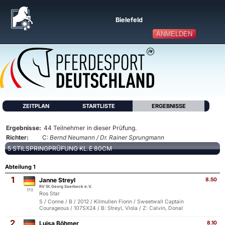
Bielefeld
ANMELDEN
ZEITPLAN
STARTLISTE
ERGEBNISSE
Ergebnisse:
44 Teilnehmer in dieser Prüfung.
Richter:
C:
Bernd Neumann / Dr. Rainer Sprungmann
5 STILSPRINGPRÜFUNG KL.E 80CM
Abteilung 1
1
Janne Streyl
8.50
RV St.Georg Saerbeck e.V.
170
Ros Star
S / Conne / B / 2012 / Kilmullen Fionn / Sweetwall Captain
Courageous / 107SX24 / B: Streyl, Viola / Z: Calvin, Donal
2
Luisa Böhmer
8.10