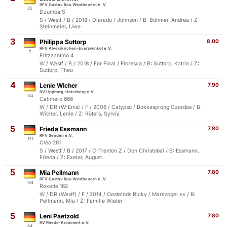
RFV Gustav Rau Westbevern e. V.
85
Dzumba S
S / Westf / B / 2018 / Diarado / Johnson / B: Böhmer, Andrea / Z:
Steinmeier, Uwe
3
Philippa Suttorp
8.00
RFV Alverskirchen-Everswinkel e.V.
7
Fritzzantino 4
W / Westf / B / 2018 / For Final / Floresco / B: Suttorp, Katrin / Z:
Suttorp, Theo
4
Lenie Wicher
7.90
RV Lippborg-Unterberg e.V.
183
Calimero 666
W / DR (W-Ems) / F / 2006 / Calypso / Bokkesprong Czardas / B:
Wicher, Lenie / Z: Rüters, Sylvia
5
Frieda Essmann
7.80
RFV Senden e.V.
131
Cleo 281
S / Westf / B / 2017 / C-Trenton Z / Don Christobal / B: Essmann,
Frieda / Z: Exeler, August
5
Mia Pellmann
7.80
RFV Gustav Rau Westbevern e. V.
104
Roxette 162
W / DR (Westf) / F / 2014 / Oosteinds Ricky / Marsvogel xx / B:
Pellmann, Mia / Z: Familie Wieler
5
Leni Paetzold
7.80
RV Rhede-Krommert e.V.
64