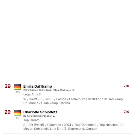
29
Emilia Dahlkamp
7.10
ZRFV Lützow Selm-Bork-Olfen-Waltrop e.V.
185
Lege Artis 2
W / Westf / B / 2005 / Larson / Esclavo xx / 103RX27 / B: Dahlkamp,
Dr. Marc / Z: Dahlkamp, Christa
29
Charlotte Schlottoff
7.10
RV St.Georg Saerbeck e.V.
177
Top Cream
S / DR (Westf) / Palomino / 2014 / Top Christobell / Top Nonstop / B:
Meyer-Schlottoff, Lina Dr. / Z: Rotermund, Carsten