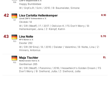
LZRFV Seppenrade e.V.
109
Happy Bumblebee
W / Grpf.o.R / Schi / 2010 / B: Baumeister, Simone
42
Lisa Carlotta Hellenkemper
6.10
Ländl.ZRFV Volmarstein e.V.
117
Okidoki 14
W / DR (Westf) / F / 2017 / Oblivion K / FS Don't Worry / B:
Hellenkemper, Jana / Z: Kämpf, Katrin
43
Lina Nolte
5.70
RFV Büren e.V.
153
Dexter 292
W / DR (W-Ems) / B / 2010 / Deister / Valentino / B: Nolte, Lina / Z:
Hinners, Antonius
Maja Tischler
EL
Reiterverein Verl e.V.
102
Gentleman 265
W / DR (Westf) / Palomino / 2016 / Hesselteich's Golden Dream / FS
Don't Worry / B: Sielhorst, Jutta / Z: Sielhorst, Jutta