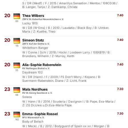
S / DR (Westf) / F / 2015 / Amarillys Sensation / Mentos / 108CD36 /
B: Langer, Tanja / Z: Dahlkamp, Christa
20
Thea Wilbers
7.40
ZRFV St.Hubertus Neuenkirchen e.V.
89
Lucky 1813
W / DR (W-Ems) / B / 2010 / Laudatio / Black Boy / B: Ulmker,
Maria / Z: Kuethe, Theo
20
Simeon Stotz
7.40
ZRFV Auf der Gethe e.V.
115
Whitethorn Ranger
W / Conne / Schi / 2018 / Hocki / Loobeen Larry / 108XB19 / B:
Brundiers, Wilhelm / Z: Murray, Keith
20
Alia-Sophie Rabenstein
7.40
RV Nethegau Brakel e.V.
55
Daydream 102
W / DR (Hann) / F / 2009 / FS Don't Worry / Koyano / B:
Suermann-Rabenstein, Diana / Z: Licht, Frank
23
Mats Nordhues
7.30
RV St.Georg Saerbeck e.V.
66
Soleos
W / Hann / B / 2014 / Scuderia / Davignon I / B: Pape, Eva-Maria /
Z: ZG Dr.Uwe u.Dr.Eva-Maria Pape
23
Emma-Sophie Rossel
7.30
RFV Warendorf e.V.
142
Body of Belsch
W / Meckl. / B / 2012 / Bodyguard of Spain xx xx / Morgan / B: