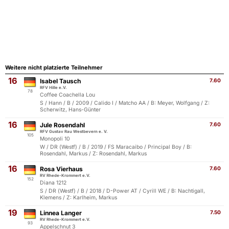
Weitere nicht platzierte Teilnehmer
16
Isabel Tausch
7.60
RFV Hille e.V.
78
Coffee Coachella Lou
S / Hann / B / 2009 / Calido I / Matcho AA / B: Meyer, Wolfgang / Z:
Scherwitz, Hans-Günter
16
Jule Rosendahl
7.60
RFV Gustav Rau Westbevern e. V.
105
Monopoli 10
W / DR (Westf) / B / 2019 / FS Maracaibo / Principal Boy / B:
Rosendahl, Markus / Z: Rosendahl, Markus
16
Rosa Vierhaus
7.60
RV Rhede-Krommert e.V.
152
Diana 1212
S / DR (Westf) / B / 2018 / D-Power AT / Cyrill WE / B: Nachtigall,
Klemens / Z: Karlheim, Markus
19
Linnea Langer
7.50
RV Rhede-Krommert e.V.
93
Appelschnut 3