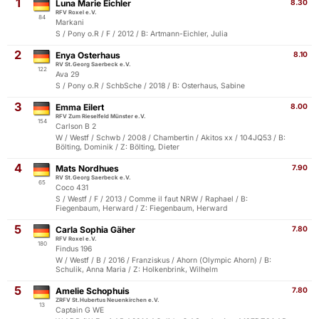
1
Luna Marie Eichler
8.30
RFV Roxel e.V.
84
Markani
S / Pony o.R / F / 2012 / B: Artmann-Eichler, Julia
2
Enya Osterhaus
8.10
RV St.Georg Saerbeck e.V.
122
Ava 29
S / Pony o.R / SchbSche / 2018 / B: Osterhaus, Sabine
3
Emma Eilert
8.00
RFV Zum Rieselfeld Münster e.V.
154
Carlson B 2
W / Westf / Schwb / 2008 / Chambertin / Akitos xx / 104JQ53 / B:
Bölting, Dominik / Z: Bölting, Dieter
4
Mats Nordhues
7.90
RV St.Georg Saerbeck e.V.
65
Coco 431
S / Westf / F / 2013 / Comme il faut NRW / Raphael / B:
Fiegenbaum, Herward / Z: Fiegenbaum, Herward
5
Carla Sophia Gäher
7.80
RFV Roxel e.V.
180
Findus 196
W / Westf / B / 2016 / Franziskus / Ahorn (Olympic Ahorn) / B:
Schulik, Anna Maria / Z: Holkenbrink, Wilhelm
5
Amelie Schophuis
7.80
ZRFV St.Hubertus Neuenkirchen e.V.
13
Captain G WE