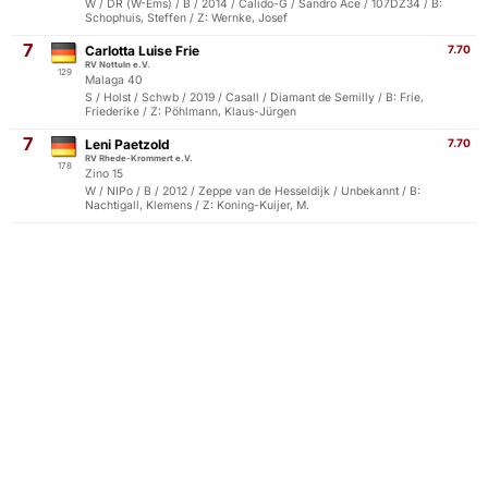
W / DR (W-Ems) / B / 2014 / Calido-G / Sandro Ace / 107DZ34 / B:
Schophuis, Steffen / Z: Wernke, Josef
7
Carlotta Luise Frie
7.70
RV Nottuln e.V.
129
Malaga 40
S / Holst / Schwb / 2019 / Casall / Diamant de Semilly / B: Frie,
Friederike / Z: Pöhlmann, Klaus-Jürgen
7
Leni Paetzold
7.70
RV Rhede-Krommert e.V.
178
Zino 15
W / NIPo / B / 2012 / Zeppe van de Hesseldijk / Unbekannt / B:
Nachtigall, Klemens / Z: Koning-Kuijer, M.