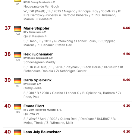
RV St.Georg Saerbeck e.V.
80
Nouveaute de Van Gogh
W / DR (Westf) / B / 2010 / Nagano / Principal Boy / 106MH75 / B:
Kira Dembsky-Kuberek u. Berthold Kuberek / Z: ZG Hülsmann,
Marion u.Friedhelm
37
Marie Stöppler
6.60
RFV Rinkerode e.V.
141
Quiet Passion 4
S / Hann / F / 2017 / Quotenkönig / Lennox Louis / B: Stöppler,
Marcus / Z: Gebauer, Stefan Carl
38
Heidi Eichenauer
6.50
RV Rhede-Krommert e.V.
179
Schoensgreen Maddy
S / DR (SaThue) / F / 2014 / Playback / Black Horse / 107OS82 / B:
Eichenauer, Daniela / Z: Schöniger, Gunter
39
Carla Spielbrink
6.40
RV Nottuln e.V.
97
Cushy-Jolie
S / Old / B / 2010 / Cassito / Landor S / B: Spielbrink, Barbara / Z:
Rode, Paul
40
Emma Eilert
6.20
RFV Zum Rieselfeld Münster e.V.
155
Quilotta W
S / Westf / Schi / 2008 / Quinta Real / Debütant / 104JR87 / B:
Meise, Theda / Z: Wörmann, Maik
40
Lana July Baumeister
6.20