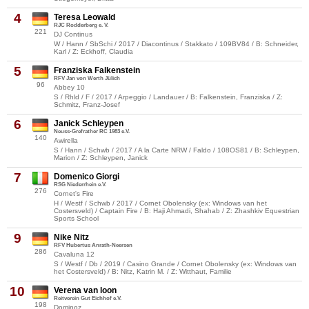
4
Teresa Leowald
RJC Rodderberg e. V.
221
DJ Continus
W / Hann / SbSchi / 2017 / Diacontinus / Stakkato / 109BV84 / B: Schneider,
Karl / Z: Eckhoff, Claudia
5
Franziska Falkenstein
RFV Jan von Werth Jülich
96
Abbey 10
S / Rhld / F / 2017 / Arpeggio / Landauer / B: Falkenstein, Franziska / Z:
Schmitz, Franz-Josef
6
Janick Schleypen
Neuss-Grefrather RC 1983 e.V.
140
Awirella
S / Hann / Schwb / 2017 / A la Carte NRW / Faldo / 108OS81 / B: Schleypen,
Marion / Z: Schleypen, Janick
7
Domenico Giorgi
RSG Niederrhein e.V.
276
Cornet's Fire
H / Westf / Schwb / 2017 / Cornet Obolensky (ex: Windows van het
Costersveld) / Captain Fire / B: Haji Ahmadi, Shahab / Z: Zhashkiv Equestrian
Sports School
9
Nike Nitz
RFV Hubertus Anrath-Neersen
286
Cavaluna 12
S / Westf / Db / 2019 / Casino Grande / Cornet Obolensky (ex: Windows van
het Costersveld) / B: Nitz, Katrin M. / Z: Witthaut, Familie
10
Verena van loon
Reitverein Gut Eichhof e.V.
198
Dominoz