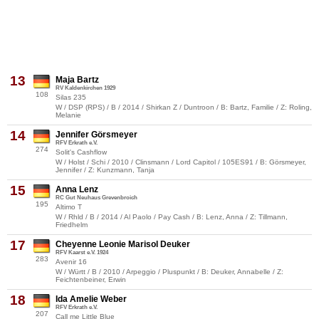
13
Maja Bartz
RV Kaldenkirchen 1929
108
Silas 235
W / DSP (RPS) / B / 2014 / Shirkan Z / Duntroon / B: Bartz, Familie / Z: Roling,
Melanie
14
Jennifer Görsmeyer
RFV Erkrath e.V.
274
Solit's Cashflow
W / Holst / Schi / 2010 / Clinsmann / Lord Capitol / 105ES91 / B: Görsmeyer,
Jennifer / Z: Kunzmann, Tanja
15
Anna Lenz
RC Gut Neuhaus Grevenbroich
195
Altimo T
W / Rhld / B / 2014 / Al Paolo / Pay Cash / B: Lenz, Anna / Z: Tillmann,
Friedhelm
17
Cheyenne Leonie Marisol Deuker
RFV Kaarst e.V. 1924
283
Avenir 16
W / Württ / B / 2010 / Arpeggio / Pluspunkt / B: Deuker, Annabelle / Z:
Feichtenbeiner, Erwin
18
Ida Amelie Weber
RFV Erkrath e.V.
207
Call me Little Blue