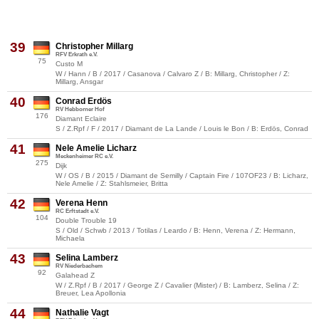
39
Christopher Millarg
RFV Erkrath e.V.
75
Custo M
W / Hann / B / 2017 / Casanova / Calvaro Z / B: Millarg, Christopher / Z:
Millarg, Ansgar
40
Conrad Erdös
RV Hebborner Hof
176
Diamant Eclaire
S / Z.Rpf / F / 2017 / Diamant de La Lande / Louis le Bon / B: Erdös, Conrad
41
Nele Amelie Licharz
Meckenheimer RC e.V.
275
Dijk
W / OS / B / 2015 / Diamant de Semilly / Captain Fire / 107OF23 / B: Licharz,
Nele Amelie / Z: Stahlsmeier, Britta
42
Verena Henn
RC Erftstadt e.V.
104
Double Trouble 19
S / Old / Schwb / 2013 / Totilas / Leardo / B: Henn, Verena / Z: Hermann,
Michaela
43
Selina Lamberz
RV Niederbachem
92
Galahead Z
W / Z.Rpf / B / 2017 / George Z / Cavalier (Mister) / B: Lamberz, Selina / Z:
Breuer, Lea Apollonia
44
Nathalie Vagt