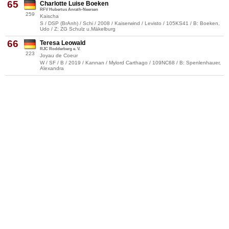
65
Charlotte Luise Boeken
RFV Hubertus Anrath-Neersen
259
Kaischa
S / DSP (BrAnh) / Schi / 2008 / Kaiserwind / Levisto / 105KS41 / B: Boeken,
Udo / Z: ZG Schulz u.Mäkelburg
66
Teresa Leowald
RJC Rodderberg e. V.
223
Joyau de Coeur
W / SF / B / 2019 / Kannan / Mylord Carthago / 109NC68 / B: Spenlenhauer,
Alexandra