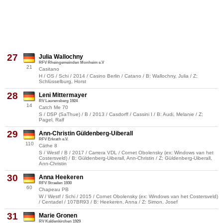
27
Julia Wallochny
RFV Rheingemeinden Monheim e.V
21
Casitano
H / OS / Schi / 2014 / Casino Berlin / Catano / B: Wallochny, Julia / Z:
Schlüsselburg, Horst
28
Leni Mittermayer
RV Laurensberg 1924
14
Catch Me 70
S / DSP (SaThue) / B / 2013 / Casdorff / Cassini I / B: Audi, Melanie / Z:
Pagel, Ralf
29
Ann-Christin Güldenberg-Uiberall
RFV Erkrath e.V.
110
Cäthe 8
S / Westf / B / 2017 / Carrera VDL / Cornet Obolensky (ex: Windows van het
Costersveld) / B: Güldenberg-Uiberall, Ann-Christin / Z: Güldenberg-Uiberall,
Ann-Christin
30
Anna Heekeren
RFV Straelen 1930
60
Chapeau PB
W / Westf / Schi / 2015 / Cornet Obolensky (ex: Windows van het Costersveld)
/ Centadel / 107BR93 / B: Heekeren, Anna / Z: Simon, Josef
31
Marie Gronen
RV Kaldenkirchen 1929