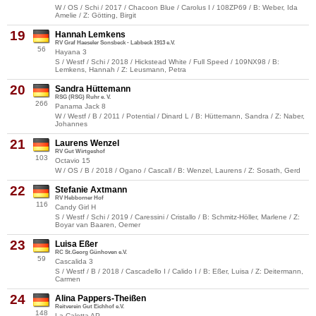
W / OS / Schi / 2017 / Chacoon Blue / Carolus I / 108ZP69 / B: Weber, Ida
Amelie / Z: Götting, Birgit
19
Hannah Lemkens
RV Graf Haeseler Sonsbeck - Labbeck 1913 e.V.
56
Hayana 3
S / Westf / Schi / 2018 / Hickstead White / Full Speed / 109NX98 / B:
Lemkens, Hannah / Z: Leusmann, Petra
20
Sandra Hüttemann
RSG (RSG) Ruhr e. V.
266
Panama Jack 8
W / Westf / B / 2011 / Potential / Dinard L / B: Hüttemann, Sandra / Z: Naber,
Johannes
21
Laurens Wenzel
RV Gut Wirtgeshof
103
Octavio 15
W / OS / B / 2018 / Ogano / Cascall / B: Wenzel, Laurens / Z: Sosath, Gerd
22
Stefanie Axtmann
RV Hebborner Hof
116
Candy Girl H
S / Westf / Schi / 2019 / Caressini / Cristallo / B: Schmitz-Höller, Marlene / Z:
Boyar van Baaren, Oemer
23
Luisa Eßer
RC St.Georg Günhoven e.V.
59
Cascalida 3
S / Westf / B / 2018 / Cascadello I / Calido I / B: Eßer, Luisa / Z: Deitermann,
Carmen
24
Alina Pappers-Theißen
Reitverein Gut Eichhof e.V.
148
La Caletta AP