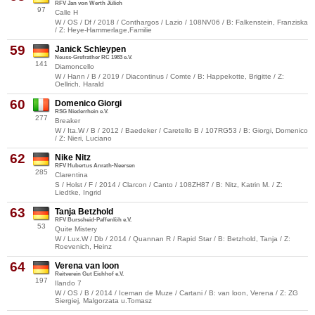
RFV Jan von Werth Jülich
97
Calle H
W / OS / Df / 2018 / Conthargos / Lazio / 108NV06 / B: Falkenstein, Franziska
/ Z: Heye-Hammerlage,Familie
59
Janick Schleypen
Neuss-Grefrather RC 1983 e.V.
141
Diamoncello
W / Hann / B / 2019 / Diacontinus / Comte / B: Happekotte, Brigitte / Z:
Oellrich, Harald
60
Domenico Giorgi
RSG Niederrhein e.V.
277
Breaker
W / Ita.W / B / 2012 / Baedeker / Caretello B / 107RG53 / B: Giorgi, Domenico
/ Z: Nieri, Luciano
62
Nike Nitz
RFV Hubertus Anrath-Neersen
285
Clarentina
S / Holst / F / 2014 / Clarcon / Canto / 108ZH87 / B: Nitz, Katrin M. / Z:
Liedtke, Ingrid
63
Tanja Betzhold
RFV Burscheid-Paffenlöh e.V.
53
Quite Mistery
W / Lux.W / Db / 2014 / Quannan R / Rapid Star / B: Betzhold, Tanja / Z:
Roevenich, Heinz
64
Verena van loon
Reitverein Gut Eichhof e.V.
197
Ilando 7
W / OS / B / 2014 / Iceman de Muze / Cartani / B: van loon, Verena / Z: ZG
Siergiej, Malgorzata u.Tomasz