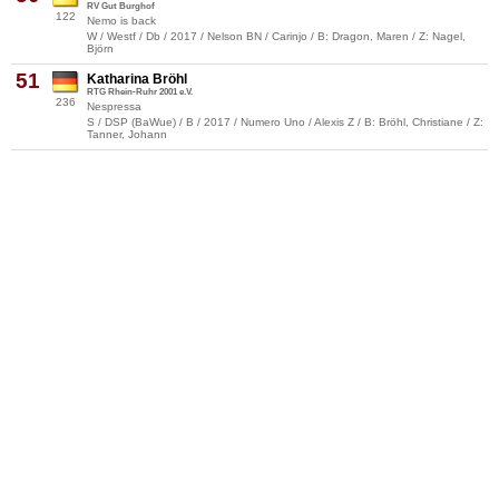
RV Gut Burghof
122
Nemo is back
W / Westf / Db / 2017 / Nelson BN / Carinjo / B: Dragon, Maren / Z: Nagel,
Björn
51
Katharina Bröhl
RTG Rhein-Ruhr 2001 e.V.
236
Nespressa
S / DSP (BaWue) / B / 2017 / Numero Uno / Alexis Z / B: Bröhl, Christiane / Z:
Tanner, Johann