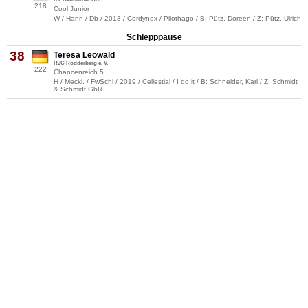
218
Cool Junior
W / Hann / Db / 2018 / Cordynox / Pilothago / B: Pütz, Doreen / Z: Pütz, Ulrich
Schlepppause
38
Teresa Leowald
RJC Rodderberg e. V.
222
Chancenreich 5
H / Meckl. / FwSchi / 2019 / Cellestial / I do it / B: Schneider, Karl / Z: Schmidt
& Schmidt GbR