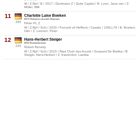
W / Z.Rpf / B / 2017 / Dominator Z / Quite Capitol / B: Loon, Jana van / Z:
Müller, Willi
11
Charlotte Luise Boeken
RFV Hubertus Anrath-Neersen
260
Fihter PL Z
W / Z.Rpf / Schi / 2020 / Foncetti vd Heffinck / Cassito / 109LL79 / B: Boeken,
Udo / Z: Leenen, Peter
12
Hans-Herbert Steiger
RSV Rodenkirchen
220
Robert Renetty
W / Z.Rpf / Schi / 2015 / Riad Chah des Aucels / Guepard De Brekka / B:
Steiger, Hans-Herbert / Z: Katzenfort, Laetitia