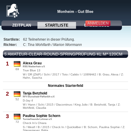
Monheim - Gut Blee
ANMELDEN
ZEITPLAN
STARTLISTE
ERGEBNISSE
Startliste:
62 Teilnehmer in dieser Prüfung.
Richter:
C:
Tina Wohlfarth / Marion Worrmann
5 AMATEUR-CLEAR-ROUND-SPRINGPRÜFUNG KL.M* 120CM
1
Alexa Grau
RSG Niederrhein e.V.
69
True Blue 13
W / DR (ZfdP) / Schi / 2017 / Toto / Calido I / 108NH42 / B: Grau, Alexa / Z:
Hahn, Sascha
Normales Starterfeld
2
Tanja Betzhold
RFV Burscheid-Paffenlöh e.V.
52
D-Jay 4
W / Hann / Schi / 2015 / Diacontinus / King Julio / B: Betzhold, Tanja / Z:
Mohlfeld, Claudia
3
Paulina Sophie Schorn
Turnierfreunde Lohmar e.V.
72
Check In's Chiara
S / Westf / B / 2015 / Check In / Quicksilber / B: Schorn, Paulina Sophie / Z:
Stiegemeyer, Britta