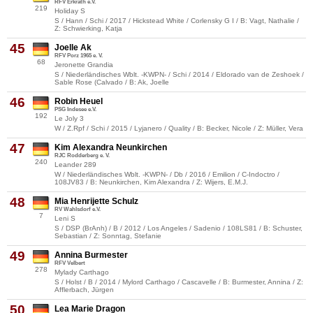
RFV Erkrath e.V.
219
Holiday S
S / Hann / Schi / 2017 / Hickstead White / Corlensky G I / B: Vagt, Nathalie /
Z: Schwierking, Katja
45
Joelle Ak
RFV Porz 1965 e. V.
68
Jeronette Grandia
S / Niederländisches Wblt. -KWPN- / Schi / 2014 / Eldorado van de Zeshoek /
Sable Rose (Calvado / B: Ak, Joelle
46
Robin Heuel
PSG Indesee e.V.
192
Le Joly 3
W / Z.Rpf / Schi / 2015 / Lyjanero / Quality / B: Becker, Nicole / Z: Müller, Vera
47
Kim Alexandra Neunkirchen
RJC Rodderberg e. V.
240
Leander 289
W / Niederländisches Wblt. -KWPN- / Db / 2016 / Emilion / C-Indoctro /
108JV83 / B: Neunkirchen, Kim Alexandra / Z: Wijers, E.M.J.
48
Mia Henrijette Schulz
RV Wahlsdorf e.V.
7
Leni S
S / DSP (BrAnh) / B / 2012 / Los Angeles / Sadenio / 108LS81 / B: Schuster,
Sebastian / Z: Sonntag, Stefanie
49
Annina Burmester
RFV Velbert
278
Mylady Carthago
S / Holst / B / 2014 / Mylord Carthago / Cascavelle / B: Burmester, Annina / Z:
Afflerbach, Jürgen
50
Lea Marie Dragon