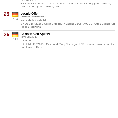
S / Rhld / BkaSchi / 2011 / La Calido / Turban Rose / B: Pappers-Theißen,
Alina / Z: Pappers-Theißen, Alina
25
Leonie Offer
Reitverein Gut Eichhof e.V.
134
Paula de la Costa RF
S / OS / B / 2016 / Costa-Blue (H2) / Carano / 108PX90 / B: Offer, Leonie / Z:
Flinzer, Roswitha
26
Carlotta von Spiess
RFV Im Heidental
133
Cashearl
H / Holst / B / 2013 / Cash and Carry / Landgraf I / B: Spiess, Carlotta von / Z:
Carstensen, Gerd