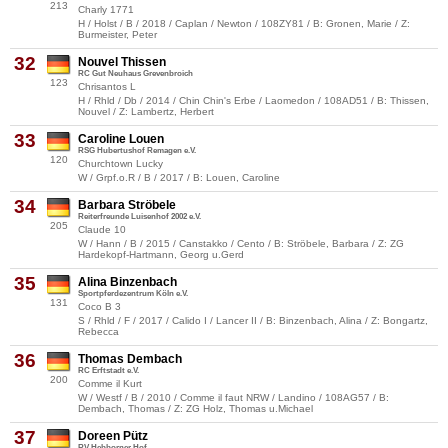
213
Charly 1771
H / Holst / B / 2018 / Caplan / Newton / 108ZY81 / B: Gronen, Marie / Z:
Burmeister, Peter
32
Nouvel Thissen
RC Gut Neuhaus Grevenbroich
123
Chrisantos L
H / Rhld / Db / 2014 / Chin Chin's Erbe / Laomedon / 108AD51 / B: Thissen,
Nouvel / Z: Lambertz, Herbert
33
Caroline Louen
RSG Hubertushof Remagen e.V.
120
Churchtown Lucky
W / Grpf.o.R / B / 2017 / B: Louen, Caroline
34
Barbara Ströbele
Reiterfreunde Luisenhof 2002 e.V.
205
Claude 10
W / Hann / B / 2015 / Canstakko / Cento / B: Ströbele, Barbara / Z: ZG
Hardekopf-Hartmann, Georg u.Gerd
35
Alina Binzenbach
Sportpferdezentrum Köln e.V.
131
Coco B 3
S / Rhld / F / 2017 / Calido I / Lancer II / B: Binzenbach, Alina / Z: Bongartz,
Rebecca
36
Thomas Dembach
RC Erftstadt e.V.
200
Comme il Kurt
W / Westf / B / 2010 / Comme il faut NRW / Landino / 108AG57 / B:
Dembach, Thomas / Z: ZG Holz, Thomas u.Michael
37
Doreen Pütz
RV Hebborner Hof