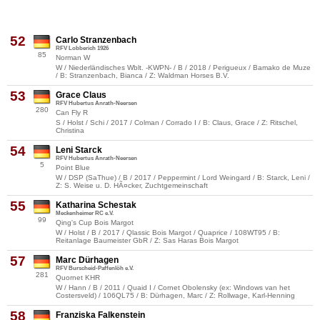
52
Carlo Stranzenbach
RFV Lobberich 1926
85
Norman W
W / Niederländisches Wblt. -KWPN- / B / 2018 / Perigueux / Bamako de Muze
/ B: Stranzenbach, Bianca / Z: Waldman Horses B.V.
53
Grace Claus
RFV Hubertus Anrath-Neersen
280
Can Fly R
S / Holst / Schi / 2017 / Colman / Corrado I / B: Claus, Grace / Z: Ritschel,
Christina
54
Leni Starck
RFV Hubertus Anrath-Neersen
5
Point Blue
W / DSP (SaThue) / B / 2017 / Peppermint / Lord Weingard / B: Starck, Leni /
Z: S. Weise u. D. HÃ¤cker, Zuchtgemeinschaft
55
Katharina Schestak
Meckenheimer RC e.V.
99
Qing's Cup Bois Margot
W / Holst / B / 2017 / Qlassic Bois Margot / Quaprice / 108WT95 / B:
Reitanlage Baumeister GbR / Z: Sas Haras Bois Margot
57
Marc Dürhagen
RFV Burscheid-Paffenlöh e.V.
281
Quornet KHR
W / Hann / B / 2011 / Quaid I / Cornet Obolensky (ex: Windows van het
Costersveld) / 106QL75 / B: Dürhagen, Marc / Z: Rollwage, Karl-Henning
58
Franziska Falkenstein