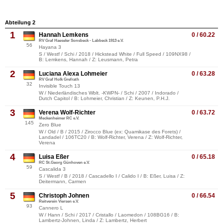
Abteilung 2
1
Hannah Lemkens
0 / 60.22
RV Graf Haeseler Sonsbeck - Labbeck 1913 e.V.
56
Hayana 3
S / Westf / Schi / 2018 / Hickstead White / Full Speed / 109NX98 /
B: Lemkens, Hannah / Z: Leusmann, Petra
2
Luciana Alexa Lohmeier
0 / 63.28
RV Graf Holk Grefrath
32
Invisible Touch 13
W / Niederländisches Wblt. -KWPN- / Schi / 2007 / Indorado /
Dutch Capitol / B: Lohmeier, Christian / Z: Keunen, P.H.J.
3
Verena Wolf-Richter
0 / 63.72
Meckenheimer RC e.V.
145
Zero Blue
W / Old / B / 2015 / Zirocco Blue (ex: Quamikase des Forets) /
Landadel / 106TC20 / B: Wolf-Richter, Verena / Z: Wolf-Richter,
Verena
4
Luisa Eßer
0 / 65.18
RC St.Georg Günhoven e.V.
59
Cascalida 3
S / Westf / B / 2018 / Cascadello I / Calido I / B: Eßer, Luisa / Z:
Deitermann, Carmen
5
Christoph Johnen
0 / 66.54
Reitverein Viersen e.V.
93
Cannero L
W / Hann / Schi / 2017 / Cristallo / Laomedon / 108BG16 / B:
Lambertz-Johnen, Linda / Z: Lambertz, Herbert