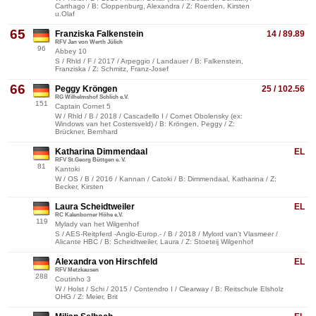
Carthago / B: Cloppenburg, Alexandra / Z: Roerden, Kirsten
u.Olaf
65
Franziska Falkenstein
14 / 89.89
RFV Jan von Werth Jülich
96
Abbey 10
S / Rhld / F / 2017 / Arpeggio / Landauer / B: Falkenstein,
Franziska / Z: Schmitz, Franz-Josef
66
Peggy Kröngen
25 / 102.56
RG Wilhelmshof Schlich e.V.
151
Captain Cornet 5
W / Rhld / B / 2018 / Cascadello I / Cornet Obolensky (ex:
Windows van het Costersveld) / B: Kröngen, Peggy / Z:
Brückner, Bernhard
Katharina Dimmendaal
EL
RFV St.Georg Büttgen e. V.
81
Kantoki
W / OS / B / 2016 / Kannan / Catoki / B: Dimmendaal, Katharina / Z:
Becker, Kirsten
Laura Scheidtweiler
EL
RC Kalenborner Höhe e.V.
119
Mylady van het Wilgenhof
S / AES-Reitpferd -Anglo-Europ.- / B / 2018 / Mylord van't Vlasmeer /
Alicante HBC / B: Scheidtweiler, Laura / Z: Stoeteij Wilgenhof
Alexandra von Hirschfeld
EL
RFV Metzkausen
288
Coutinho 3
W / Holst / Schi / 2015 / Contendro I / Clearway / B: Reitschule Elsholz
OHG / Z: Meier, Brit