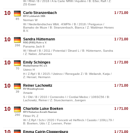
W / Rhld / B / 2018 / A la Carte NRW / Aquilino / B: Eßer, Ralf / Z:
ZG Esser
10
Carlo Stranzenbach
1 / 71.00
RFV Lobberich 1926
85
Norman W
W / Niederländisches Wblt. -KWPN- / B / 2018 / Perigueux /
Bamako de Muze / B: Stranzenbach, Bianca / Z: Waldman Horses
B.V.
10
Sandra Hüttemann
1 / 71.00
RSG (RSG) Ruhr e. V.
266
Panama Jack 8
W / Westf / B / 2011 / Potential / Dinard L / B: Hüttemann, Sandra
/ Z: Naber, Johannes
10
Emily Schönges
1 / 71.00
Meckenheimer RC e.V.
70
Ustrov H
H / Z.Rpf / B / 2015 / Ustinov / Renegade Z / B: Weilandt, Katja /
Z: Hensel, Hermann
10
Reiner Lachowitz
1 / 71.00
RV Wevelinghoven
39
Amarie
S / Old / B / 2010 / Contendro I / Cordial Medoc / 106SC56 / B:
Lachowitz, Reiner / Z: Stueckemann, Juergen
10
Charlotte Luise Boeken
1 / 71.00
RFV Hubertus Anrath-Neersen
260
Fihter PL Z
W / Z.Rpf / Schi / 2020 / Foncetti vd Heffinck / Cassito / 109LL79 /
B: Boeken, Udo / Z: Leenen, Peter
10
Emma Catrin Cloppenburg
1 / 71.00