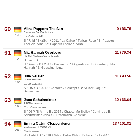
60
Alina Pappers-Theißen
9 / 86.78
Reitverein Gut Eichhof e.V.
148
La Caletta AP
S / Rhld / BkaSchi / 2011 / La Calido / Turban Rose / B: Pappers-
Theißen, Alina / Z: Pappers-Theißen, Alina
61
Mia Hannah Overberg
11 / 79.34
RC Gut Neuhaus Grevenbroich
129
Decano G
H / Westf / B / 2017 / Dominator Z / Argentinus / B: Overberg, Mia
Hannah / Z: Goessing, Lutz
62
Jule Seisler
11 / 93.56
RFV Witten e.V.
106
Coco Casalla
S / OS / B / 2017 / Casallco / Concept / B: Seisler, Jörg / Z:
Seisler, Jörg
63
Jana Schulmeister
12 / 66.64
RFV Metzkausen
166
Con Campeona
S / DSP (BrAnh) / B / 2014 / Chacco Me Biolley / Continue / B:
Schulmeister, Jana / Z: Petermann, Christine
64
Emma Catrin Cloppenburg
13 / 101.81
Leichlinger RFV 1924 e.V.
263
Mastermind 6
W / Holst / B / 2019 / Million Dollar (Million Dollar vh Schaak) /