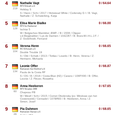
4
Nathalie Vagt
0 / 64.64
RFV Erkrath e.V.
219
Holiday S
S / Hann / Schi / 2017 / Hickstead White / Corlensky G I / B: Vagt,
Nathalie / Z: Schwierking, Katja
5
Elisa Marie Bialke
0 / 66.00
RFV Im Heidental
128
Ischtar 5
W / Belgisches Warmblut -BWP- / B / 2008 / Clipper
v.d.Begijnakker / Lys de Darmen / 104ZJ67 / B: Boes-M.I.H.L.J.F. /
Z: Godefroidt, Fernand
6
Verena Henn
0 / 66.65
RC Erftstadt e.V.
104
Double Trouble 19
S / Old / Schwb / 2013 / Totilas / Leardo / B: Henn, Verena / Z:
Hermann, Michaela
7
Leonie Offer
0 / 66.87
Reitverein Gut Eichhof e.V.
134
Paula de la Costa RF
S / OS / B / 2016 / Costa-Blue (H2) / Carano / 108PX90 / B: Offer,
Leonie / Z: Flinzer, Roswitha
8
Anna Heekeren
0 / 67.65
RFV Straelen 1930
60
Chapeau PB
W / Westf / Schi / 2015 / Cornet Obolensky (ex: Windows van het
Costersveld) / Centadel / 107BR93 / B: Heekeren, Anna / Z:
Simon, Josef
9
Pia Dahmen
0 / 68.65
Reitverein Viersen e.V.
26