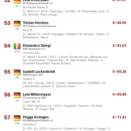
52
Lina Rosenblatt
8 / 67.97
RV Schwarzau Erftstadt e.V.
47
Duchesse Diana S
S / Rhld / F / 2015 / Diathago / Co-Pilot / B: Rosenblatt, Lina / Z:
ZG Strerath, Paul u.Katja
53
Tristan Hermes
8 / 68.95
RFV Hubertus Anrath-Neersen
89
Aimy B
S / Westf / B / 2009 / Arpeggio / Rubiloh / B: Hermes, Tristan / Z:
Brökelmann, Klaus
54
Domenico Giorgi
8 / 81.03
RSG Niederrhein e.V.
276
Cornet's Fire
H / Westf / Schwb / 2017 / Cornet Obolensky (ex: Windows van
het Costersveld) / Captain Fire / B: Haji Ahmadi, Shahab / Z:
Zhashkiv Equestrian Sports School
55
Isabell Lackenbrink
9 / 69.28
RSG Burghof 1977
95
Caribis S
W / OS / Schwb / 2013 / Caroly / Satisfaction I / 108ZR25 / B:
Lackenbrink, Isabell / Z: Spanier, Heinz
56
Leni Mittermayer
9 / 69.89
RV Laurensberg 1924
14
Catch Me 70
S / DSP (SaThue) / B / 2013 / Casdorff / Cassini I / B: Audi,
Melanie / Z: Pagel, Ralf
57
Peggy Kröngen
9 / 71.41
RG Wilhelmshof Schlich e.V.
150
Gemma D
S / OS / B / 2018 / Lancer III / Cardento / B: Kröngen, Peggy / Z: