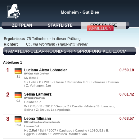
Monheim - Gut Blee
ZEITPLAN
STARTLISTE
ERGEBNISSE
ANMELDEN
Ergebnisse:
75 Teilnehmer in dieser Prüfung.
Richter:
C:
Tina Wohlfarth / Hans-Willi Weber
4 AMATEUR-CLEAR-ROUND-SPRINGPRÜFUNG KL.L 110CM
Abteilung 1
1
Luciana Alexa Lohmeier
0 / 59.18
RV Graf Holk Grefrath
31
My Best 3
S / Holst / B / 2010 / Classe / Contendro II / B: Lohmeier, Christian
/ Z: Verhagen, Jan
2
Selina Lamberz
0 / 61.42
RV Niederbachem
92
Galahead Z
W / Z.Rpf / B / 2017 / George Z / Cavalier (Mister) / B: Lamberz,
Selina / Z: Breuer, Lea Apollonia
3
Leona Tillmann
0 / 63.57
RC Gut Neuhaus Grevenbroich
293
Cronus VA
H / Z.Rpf / Schi / 2007 / Carthago / Caretino / 103OJ22 / B:
Eggers, Sandra / Z: Allwörden, Manfred von