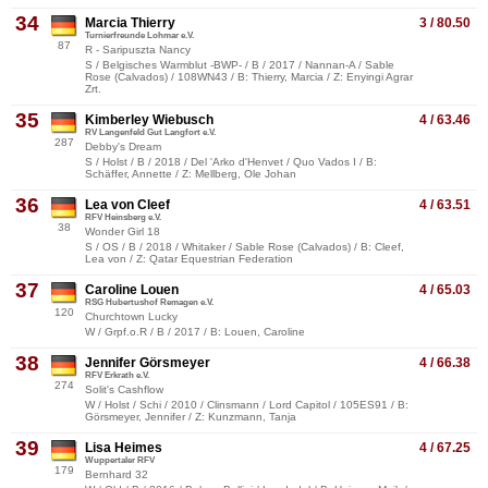
34
Marcia Thierry
3 / 80.50
Turnierfreunde Lohmar e.V.
87
R - Saripuszta Nancy
S / Belgisches Warmblut -BWP- / B / 2017 / Nannan-A / Sable
Rose (Calvados) / 108WN43 / B: Thierry, Marcia / Z: Enyingi Agrar
Zrt.
35
Kimberley Wiebusch
4 / 63.46
RV Langenfeld Gut Langfort e.V.
287
Debby's Dream
S / Holst / B / 2018 / Del 'Arko d'Henvet / Quo Vados I / B:
Schäffer, Annette / Z: Mellberg, Ole Johan
36
Lea von Cleef
4 / 63.51
RFV Heinsberg e.V.
38
Wonder Girl 18
S / OS / B / 2018 / Whitaker / Sable Rose (Calvados) / B: Cleef,
Lea von / Z: Qatar Equestrian Federation
37
Caroline Louen
4 / 65.03
RSG Hubertushof Remagen e.V.
120
Churchtown Lucky
W / Grpf.o.R / B / 2017 / B: Louen, Caroline
38
Jennifer Görsmeyer
4 / 66.38
RFV Erkrath e.V.
274
Solit's Cashflow
W / Holst / Schi / 2010 / Clinsmann / Lord Capitol / 105ES91 / B:
Görsmeyer, Jennifer / Z: Kunzmann, Tanja
39
Lisa Heimes
4 / 67.25
Wuppertaler RFV
179
Bernhard 32