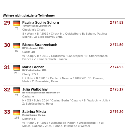
Weitere nicht platzierte Teilnehmer
29
Paulina Sophie Schorn
2 / 74.53
Turnierfreunde Lohmar e.V.
72
Check In's Chiara
S / Westf / B / 2015 / Check In / Quicksilber / B: Schorn, Paulina
Sophie / Z: Stiegemeyer, Britta
30
Bianca Stranzenbach
2 / 74.59
RFV Lobberich 1926
83
Carlito 48
W / Z.Rpf / B / 2013 / Clintissimo / Landcapitol / B: Stranzenbach,
Bianca / Z: Stranzenbach, Bianca
31
Marie Gronen
2 / 74.93
RV Kaldenkirchen 1929
213
Charly 1771
H / Holst / B / 2018 / Caplan / Newton / 108ZY81 / B: Gronen,
Marie / Z: Burmeister, Peter
32
Julia Wallochny
2 / 75.17
RFV Rheingemeinden Monheim e.V
21
Casitano
H / OS / Schi / 2014 / Casino Berlin / Catano / B: Wallochny, Julia /
Z: Schlüsselburg, Horst
33
Sabrina Mikula
2 / 76.20
Meckenheimer RC e.V.
163
Dorfkind 5
W / Hann / F / 2018 / Diamant de Plaisir I / Drosselklang II / B:
Mikula, Sabrina / Z: ZG Hahne, Intschede u.Werder