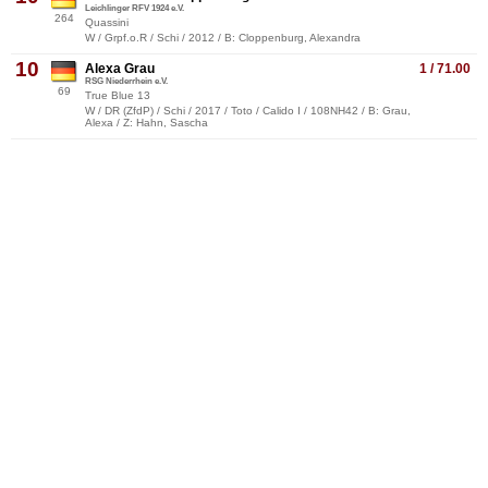
Leichlinger RFV 1924 e.V.
264
Quassini
W / Grpf.o.R / Schi / 2012 / B: Cloppenburg, Alexandra
10
Alexa Grau
1 / 71.00
RSG Niederrhein e.V.
69
True Blue 13
W / DR (ZfdP) / Schi / 2017 / Toto / Calido I / 108NH42 / B: Grau,
Alexa / Z: Hahn, Sascha