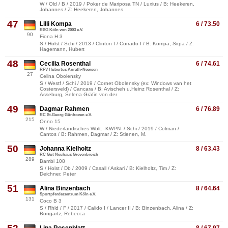
W / Old / B / 2019 / Poker de Mariposa TN / Luxius / B: Heekeren,
Johannes / Z: Heekeren, Johannes
47
Lilli Kompa
6 / 73.50
RSG Köln von 2003 e.V.
90
Fiona H 3
S / Holst / Schi / 2013 / Clinton I / Corrado I / B: Kompa, Sirpa / Z:
Hagemann, Hubert
48
Cecilia Rosenthal
6 / 74.61
RFV Hubertus Anrath-Neersen
27
Celina Obolensky
S / Westf / Schi / 2019 / Cornet Obolensky (ex: Windows van het
Costersveld) / Cancara / B: Avischeh u.Heinz Rosenthal / Z:
Asseburg, Selena Gräfin von der
49
Dagmar Rahmen
6 / 76.89
RC St.Georg Günhoven e.V.
215
Onno 15
W / Niederländisches Wblt. -KWPN- / Schi / 2019 / Colman /
Cantos / B: Rahmen, Dagmar / Z: Stienen, M.
50
Johanna Kielholtz
8 / 63.43
RC Gut Neuhaus Grevenbroich
289
Bambi 108
S / Holst / Db / 2009 / Casall / Askari / B: Kielholtz, Tim / Z:
Deichner, Peter
51
Alina Binzenbach
8 / 64.64
Sportpferdezentrum Köln e.V.
131
Coco B 3
S / Rhld / F / 2017 / Calido I / Lancer II / B: Binzenbach, Alina / Z:
Bongartz, Rebecca