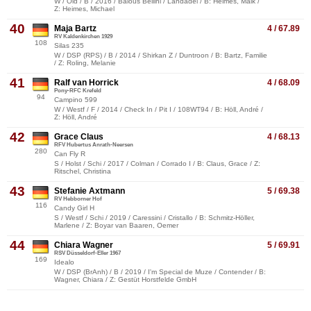
W / Old / B / 2016 / Balous Bellini / Landadel / B: Heimes, Maik /
Z: Heimes, Michael
40
Maja Bartz
4 / 67.89
RV Kaldenkirchen 1929
108
Silas 235
W / DSP (RPS) / B / 2014 / Shirkan Z / Duntroon / B: Bartz, Familie
/ Z: Roling, Melanie
41
Ralf van Horrick
4 / 68.09
Pony-RFC Krefeld
94
Campino 599
W / Westf / F / 2014 / Check In / Pit I / 108WT94 / B: Höll, André /
Z: Höll, André
42
Grace Claus
4 / 68.13
RFV Hubertus Anrath-Neersen
280
Can Fly R
S / Holst / Schi / 2017 / Colman / Corrado I / B: Claus, Grace / Z:
Ritschel, Christina
43
Stefanie Axtmann
5 / 69.38
RV Hebborner Hof
116
Candy Girl H
S / Westf / Schi / 2019 / Caressini / Cristallo / B: Schmitz-Höller,
Marlene / Z: Boyar van Baaren, Oemer
44
Chiara Wagner
5 / 69.91
RSV Düsseldorf-Eller 1967
169
Idealo
W / DSP (BrAnh) / B / 2019 / I'm Special de Muze / Contender / B:
Wagner, Chiara / Z: Gestüt Horstfelde GmbH