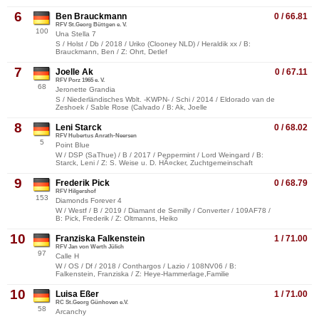
6
Ben Brauckmann
0 / 66.81
RFV St.Georg Büttgen e. V.
100
Una Stella 7
S / Holst / Db / 2018 / Uriko (Clooney NLD) / Heraldik xx / B:
Brauckmann, Ben / Z: Ohrt, Detlef
7
Joelle Ak
0 / 67.11
RFV Porz 1965 e. V.
68
Jeronette Grandia
S / Niederländisches Wblt. -KWPN- / Schi / 2014 / Eldorado van de
Zeshoek / Sable Rose (Calvado / B: Ak, Joelle
8
Leni Starck
0 / 68.02
RFV Hubertus Anrath-Neersen
5
Point Blue
W / DSP (SaThue) / B / 2017 / Peppermint / Lord Weingard / B:
Starck, Leni / Z: S. Weise u. D. HÃ¤cker, Zuchtgemeinschaft
9
Frederik Pick
0 / 68.79
RFV Hilgershof
153
Diamonds Forever 4
W / Westf / B / 2019 / Diamant de Semilly / Converter / 109AF78 /
B: Pick, Frederik / Z: Oltmanns, Heiko
10
Franziska Falkenstein
1 / 71.00
RFV Jan von Werth Jülich
97
Calle H
W / OS / Df / 2018 / Conthargos / Lazio / 108NV06 / B:
Falkenstein, Franziska / Z: Heye-Hammerlage,Familie
10
Luisa Eßer
1 / 71.00
RC St.Georg Günhoven e.V.
58
Arcanchy