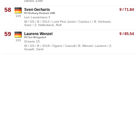
Dierker, Edith
58
Sven Gerharts
9 / 71.84
RV Stolberg-Büsbach 1949
105
Leo Lausemaus 3
W / OS / B / 2013 / Lord Pezi Junior / Carolus I / B: Gerharts,
Sven / Z: Hollenbeck, Rolf
59
Laurens Wenzel
9 / 85.54
RV Gut Wirtgeshof
103
Octavio 15
W / OS / B / 2018 / Ogano / Cascall / B: Wenzel, Laurens / Z:
Sosath, Gerd