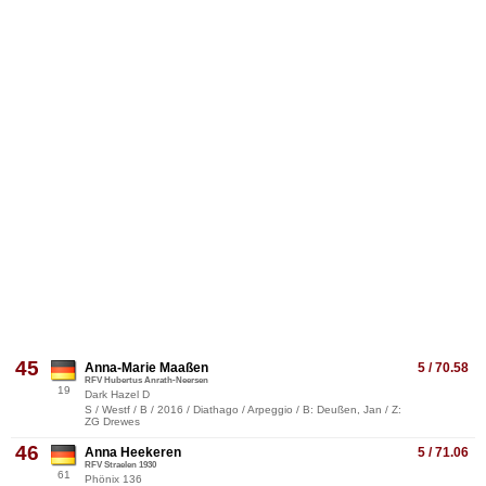
45
Anna-Marie Maaßen
5 / 70.58
RFV Hubertus Anrath-Neersen
19
Dark Hazel D
S / Westf / B / 2016 / Diathago / Arpeggio / B: Deußen, Jan / Z:
ZG Drewes
46
Anna Heekeren
5 / 71.06
RFV Straelen 1930
61
Phönix 136