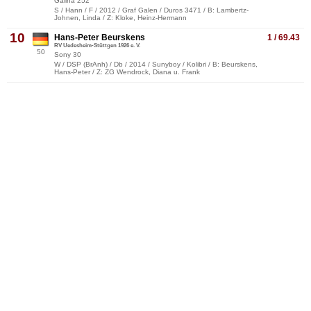
Galina 252
S / Hann / F / 2012 / Graf Galen / Duros 3471 / B: Lambertz-
Johnen, Linda / Z: Kloke, Heinz-Hermann
10
Hans-Peter Beurskens
1 / 69.43
RV Uedesheim-Stüttgen 1926 e. V.
50
Sony 30
W / DSP (BrAnh) / Db / 2014 / Sunyboy / Kolibri / B: Beurskens,
Hans-Peter / Z: ZG Wendrock, Diana u. Frank