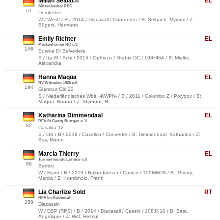
Milian Selbach
EL
Süttenbacher RSG
51
Dembelee
W / Westf / R / 2014 / Diacasall / Contender / B: Selbach, Myriam / Z:
Bügers, Hermann
Emily Richter
EL
Meckenheimer RC e.V.
146
Eureka DI Belvedere
S / Ita.W / Schi / 2015 / Ophiuco / Gratus DC / 108HI64 / B: Mielke,
Alexandra
Hanna Maqua
EL
RV Würselen 1925 e.V.
194
Glamour Girl 22
S / Niederländisches Wblt. -KWPN- / B / 2011 / Colombo Z / Polydox / B:
Maqua, Hanna / Z: Stiphout, H.
Katharina Dimmendaal
EL
RFV St.Georg Büttgen e. V.
82
Casalita 12
S / OS / B / 2018 / Casallco / Converter / B: Dimmendaal, Katharina / Z:
Bay, Maren
Marcia Thierry
EL
Turnierfreunde Lohmar e.V.
86
Barrico
W / Hann / B / 2019 / Balou forever / Carrico / 109MW28 / B: Thierry,
Marcia / Z: Krumbholz, Frank
Lia Charlize Sold
RT
RFV Im Heidental
258
Diacassin
W / DSP (RPS) / B / 2014 / Diacasall / Cassin / 108JK10 / B: Bast,
Angelique / Z: Witt, Helmut