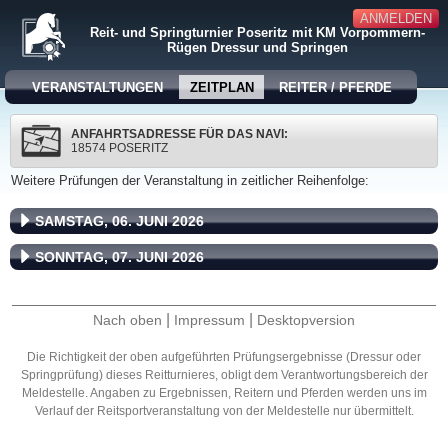
ANMELDEN
Reit- und Springturnier Poseritz mit KM Vorpommern-
Rügen Dressur und Springen
VERANSTALTUNGEN
ZEITPLAN
REITER / PFERDE
ANFAHRTSADRESSE FÜR DAS NAVI:
18574 POSERITZ
Weitere Prüfungen der Veranstaltung in zeitlicher Reihenfolge:
SAMSTAG, 06. JUNI 2026
SONNTAG, 07. JUNI 2026
|
|
Nach oben
Impressum
Desktopversion
Die Richtigkeit der oben aufgeführten Prüfungsergebnisse (Dressur oder
Springprüfung) dieses Reitturnieres, obligt dem Verantwortungsbereich der
Meldestelle. Angaben zu Ergebnissen, Reitern und Pferden werden uns im
Verlauf der Reitsportveranstaltung von der Meldestelle nur übermittelt.