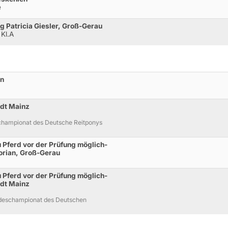
e
ng Patricia Giesler, Groß-Gerau
 Kl.A
nn
adt Mainz
championat des Deutsche Reitponys
 Pferd vor der Prüfung möglich-
lorian, Groß-Gerau
 Pferd vor der Prüfung möglich-
adt Mainz
undeschampionat des Deutschen