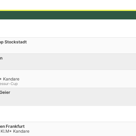
op Stockstadt
nn
* Kandare
ressur-Cup
 Geier
fen Frankfurt
g Kl.M* Kandare