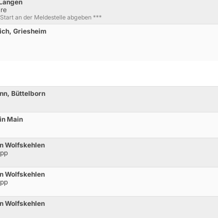
 Langen
re
 Start an der Meldestelle abgeben ***
rich, Griesheim
nn, Büttelborn
in Main
in Wolfskehlen
opp
in Wolfskehlen
opp
in Wolfskehlen