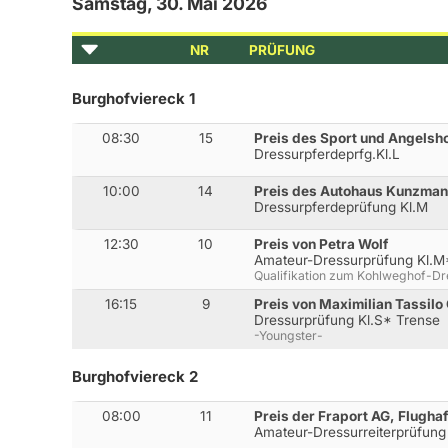
Samstag, 30. Mai 2026
NR
PRÜFUNG
Burghofviereck 1
08:30
15
Preis des Sport und Angelsh
Dressurpferdeprfg.Kl.L
10:00
14
Preis des Autohaus Kunzma
Dressurpferdeprüfung Kl.M
12:30
10
Preis von Petra Wolf
Amateur-Dressurprüfung Kl.M
Qualifikation zum Kohlweghof-D
16:15
9
Preis von Maximilian Tassilo
Dressurprüfung Kl.S* Trense
-Youngster-
Burghofviereck 2
08:00
11
Preis der Fraport AG, Flugha
Amateur-Dressurreiterprüfun