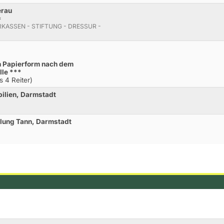
erau
*
PARKASSEN - STIFTUNG - DRESSUR -
 in Papierform nach dem
lle ***
s 4 Reiter)
bilien, Darmstadt
dlung Tann, Darmstadt