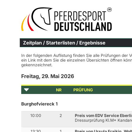
Zeitplan / Starterlisten / Ergebnisse
In der folgenden Auflistung finden Sie alle Prüfungen der 
ein Link mit dem Sie die einzelnen Übersichten öffnen kö
gekennzeichnet.
Freitag, 29. Mai 2026
NR
PRÜFUNG
Burghofviereck 1
10:00
2
Preis vom EDV Service Eberli
Dressurprüfung Kl.M* Kandar
13:30
1
Preis von Ursula Fraikin, Wo