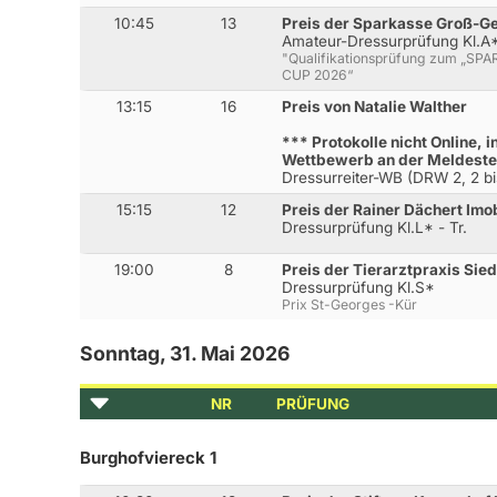
10:45
13
Preis der Sparkasse Groß-G
Amateur-Dressurprüfung Kl.A
"Qualifikationsprüfung zum „S
CUP 2026“
13:15
16
Preis von Natalie Walther
*** Protokolle nicht Online,
Wettbewerb an der Meldeste
Dressurreiter-WB (DRW 2, 2 bi
15:15
12
Preis der Rainer Dächert Imo
Dressurprüfung Kl.L* - Tr.
19:00
8
Preis der Tierarztpraxis Sie
Dressurprüfung Kl.S*
Prix St-Georges -Kür
Sonntag, 31. Mai 2026
NR
PRÜFUNG
Burghofviereck 1