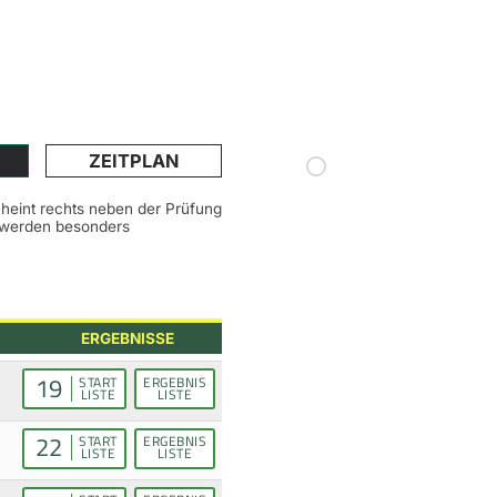
ZEITPLAN
scheint rechts neben der Prüfung
n werden besonders
ERGEBNISSE
19
START
ERGEBNIS
LISTE
LISTE
22
START
ERGEBNIS
LISTE
LISTE