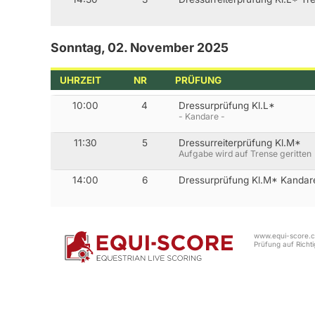
Sonntag, 02. November 2025
UHRZEIT
NR
PRÜFUNG
10:00
4
Dressurprüfung Kl.L*
- Kandare -
11:30
5
Dressurreiterprüfung Kl.M*
Aufgabe wird auf Trense geritten
14:00
6
Dressurprüfung Kl.M* Kandar
www.equi-score.co
Prüfung auf Richtig