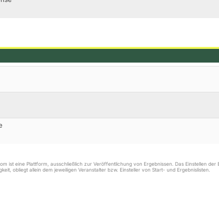
e
m ist eine Plattform, ausschließlich zur Veröffentlichung von Ergebnissen. Das Einstellen de
keit, obliegt allein dem jeweiligen Veranstalter bzw. Einsteller von Start- und Ergebnislisten.