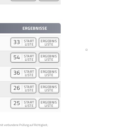
ERGEBNISSE
33
START
ERGEBNIS
LISTE
LISTE
54
START
ERGEBNIS
LISTE
LISTE
36
START
ERGEBNIS
LISTE
LISTE
26
START
ERGEBNIS
LISTE
LISTE
25
START
ERGEBNIS
LISTE
LISTE
mit verbundene Prüfung auf Richtigkeit,