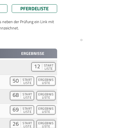
PFERDELISTE
ts neben der Prüfung ein Link mit
nnzeichnet.
ERGEBNISSE
12
START
LISTE
50
START
ERGEBNIS
LISTE
LISTE
68
START
ERGEBNIS
LISTE
LISTE
69
START
ERGEBNIS
LISTE
LISTE
26
START
ERGEBNIS
LISTE
LISTE