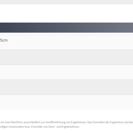
115cm
st eine Plattform, ausschließlich zur Veröffentlichung von Ergebnissen. Das Einstellen der Ergebnisse und da
weiligen Veranstalter bzw. Einsteller von Start- und Ergebnislisten.