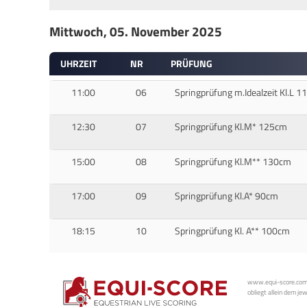
Mittwoch, 05. November 2025
UHRZEIT
NR
PRÜFUNG
11:00
06
Springprüfung m.Idealzeit Kl.L 
12:30
07
Springprüfung Kl.M* 125cm
15:00
08
Springprüfung Kl.M** 130cm
17:00
09
Springprüfung Kl.A* 90cm
18:15
10
Springprüfung Kl. A** 100cm
www.equi-score.com i
obliegt allein dem je