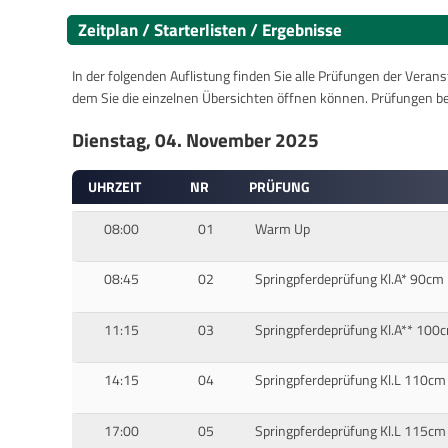
Zeitplan / Starterlisten / Ergebnisse
In der folgenden Auflistung finden Sie alle Prüfungen der Verans
dem Sie die einzelnen Übersichten öffnen können. Prüfungen b
Dienstag, 04. November 2025
UHRZEIT
NR
PRÜFUNG
08:00
01
Warm Up
08:45
02
Springpferdeprüfung Kl.A* 90cm
11:15
03
Springpferdeprüfung Kl.A** 100
14:15
04
Springpferdeprüfung Kl.L 110cm
17:00
05
Springpferdeprüfung Kl.L 115cm