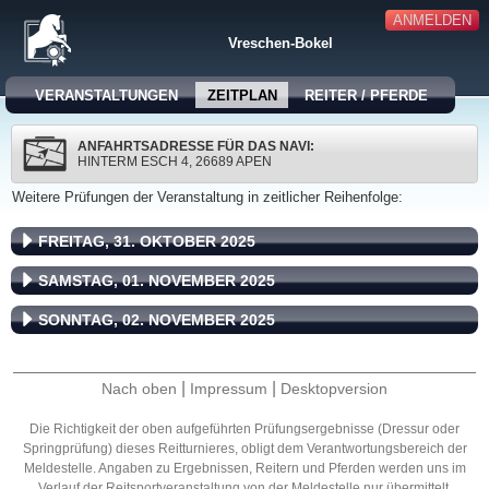
ANMELDEN
Vreschen-Bokel
VERANSTALTUNGEN
ZEITPLAN
REITER / PFERDE
ANFAHRTSADRESSE FÜR DAS NAVI:
HINTERM ESCH 4, 26689 APEN
Weitere Prüfungen der Veranstaltung in zeitlicher Reihenfolge:
FREITAG, 31. OKTOBER 2025
SAMSTAG, 01. NOVEMBER 2025
SONNTAG, 02. NOVEMBER 2025
|
|
Nach oben
Impressum
Desktopversion
Die Richtigkeit der oben aufgeführten Prüfungsergebnisse (Dressur oder
Springprüfung) dieses Reitturnieres, obligt dem Verantwortungsbereich der
Meldestelle. Angaben zu Ergebnissen, Reitern und Pferden werden uns im
Verlauf der Reitsportveranstaltung von der Meldestelle nur übermittelt.