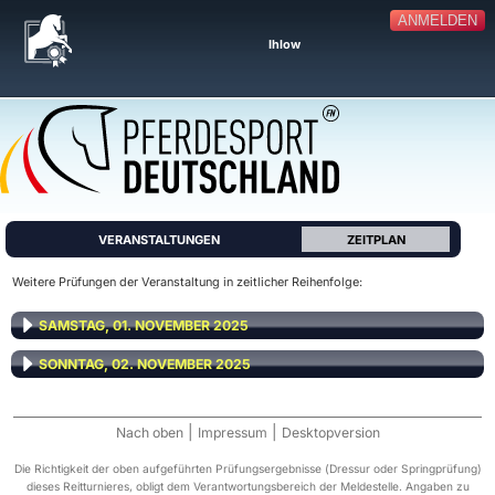
ANMELDEN
Ihlow
VERANSTALTUNGEN
ZEITPLAN
Weitere Prüfungen der Veranstaltung in zeitlicher Reihenfolge:
SAMSTAG, 01. NOVEMBER 2025
SONNTAG, 02. NOVEMBER 2025
|
|
Nach oben
Impressum
Desktopversion
Die Richtigkeit der oben aufgeführten Prüfungsergebnisse (Dressur oder Springprüfung)
dieses Reitturnieres, obligt dem Verantwortungsbereich der Meldestelle. Angaben zu