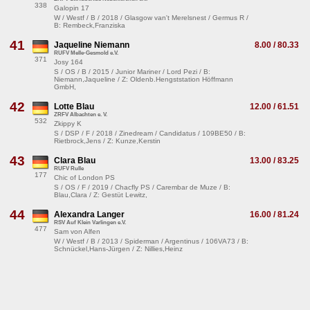
338
Galopin 17
W / Westf / B / 2018 / Glasgow van't Merelsnest / Germus R /
B: Rembeck,Franziska
41
Jaqueline Niemann
8.00 / 80.33
RUFV Melle-Gesmold e.V.
371
Josy 164
S / OS / B / 2015 / Junior Mariner / Lord Pezi / B:
Niemann,Jaqueline / Z: Oldenb.Hengststation Höffmann
GmbH,
42
Lotte Blau
12.00 / 61.51
ZRFV Albachten e. V.
532
Zkippy K
S / DSP / F / 2018 / Zinedream / Candidatus / 109BE50 / B:
Rietbrock,Jens / Z: Kunze,Kerstin
43
Clara Blau
13.00 / 83.25
RUFV Rulle
177
Chic of London PS
S / OS / F / 2019 / Chacfly PS / Carembar de Muze / B:
Blau,Clara / Z: Gestüt Lewitz,
44
Alexandra Langer
16.00 / 81.24
RSV Auf Klein Varlingen e.V.
477
Sam von Alfen
W / Westf / B / 2013 / Spiderman / Argentinus / 106VA73 / B:
Schnückel,Hans-Jürgen / Z: Nillies,Heinz