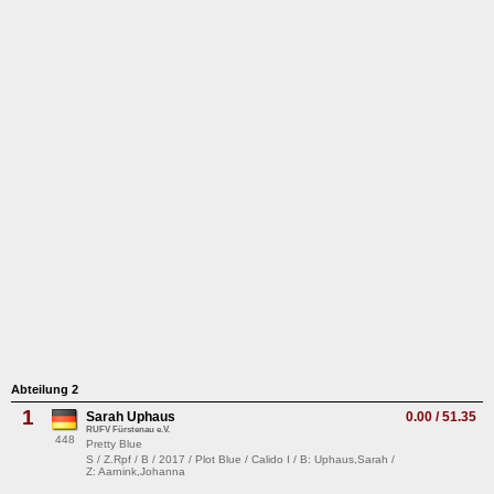
Abteilung 2
1
Sarah Uphaus
0.00 / 51.35
RUFV Fürstenau e.V.
448
Pretty Blue
S / Z.Rpf / B / 2017 / Plot Blue / Calido I / B: Uphaus,Sarah /
Z: Aarnink,Johanna