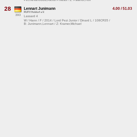
28
Lennart Junimann
4.00 / 51.03
RUFV Holdorf e.V.
393
Lassard 4
W / Hann / F / 2014 / Lord Pezi Junior / Dinard L / 108CR35 /
B: Junimann,Lennart / Z: Kramer,Michael