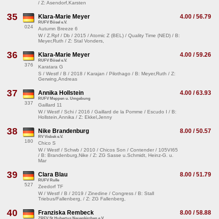
/ Z: Asendorf,Karsten
35
Klara-Marie Meyer
4.00 / 56.79
RUFV Bösel e.V.
024
Autumn Breeze 6
W / Z.Rpf / Db / 2015 / Atomic Z (BEL) / Quality Time (NED) / B:
Meyer,Ruth / Z: Stal Vonders,
36
Klara-Marie Meyer
4.00 / 59.26
RUFV Bösel e.V.
376
Karatara G
S / Westf / B / 2018 / Karajan / Pilothago / B: Meyer,Ruth / Z:
Gerwing,Andreas
37
Annika Hollstein
4.00 / 63.93
RUFV Meppen u. Umgebung
337
Gaillard 11
W / Westf / Schi / 2016 / Gaillard de la Pomme / Escudo I / B:
Hollstein,Annika / Z: Ekkel,Jenny
38
Nike Brandenburg
8.00 / 50.57
RV Visbek e.V.
180
Chico S
W / Westf / Schwb / 2010 / Chicos Son / Contender / 105VI65
/ B: Brandenburg,Nike / Z: ZG Sasse u.Schmidt, Heinz-G. u.
Mar
39
Clara Blau
8.00 / 51.79
RUFV Rulle
527
Zeedorf TF
W / Westf / B / 2019 / Zinedine / Congress / B: Stall
Triebus/Fallenberg, / Z: ZG Fallenberg,
40
Franziska Rembeck
8.00 / 58.88
ZRFV St.Hubertus Neuenkirchen e.V.