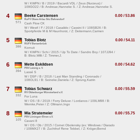
W / KWPN / B / 2019 / Bacardi VDL / Zeus (Nurzeus) /
109GO22 / B: Andreae,Hanneke S. / Z: Andreae,Hanneke S.
4
Beeke Carstensen
0.00 / 53.86
RuFV Obere Arlau Sitz Behrendorf
571
Cash Flow CK
W / Westf / F / 2018 / Casalido / Cassini II / 108SB26 / B:
Sportpferde M & M Haunhorst, / Z: Deitermann,Carmen
5
Tobias Blotz
0.00 / 54.11
RUFV Bersenbrück
386
Kornuit
W / KWPN / Schi / 2015 / Up To Date / Sandro Boy / 107JJ94 /
B: Blotz,Willi / Z: Timmer,J.
6
Mette Eskildsen
0.00 / 54.62
PSV Leisnig e. V.
394
Lassé S
W / DSP / B / 2016 / Last Man Standing / Coronado /
108OL91 / B: Seineke,Daniela / Z: Sprung,Katrin
7
Tobias Schwarz
0.00 / 55.59
RV Oldenburger Münsterland e.V.
332
For Luna
W / OS / B / 2019 / Forry Deluxe / Lordanos / 109LM98 / B:
Wernke,Peter / Z: Ollmann,Ingo
8
Mia Stratemeier
0.00 / 55.75
PSV Löningen-Ehren e.V.
105
Cavani 8
W / OS / Db / 2015 / Cornet Obolensky (ex: Windows / Diarado
/ 108MX27 / B: Zuchthof Rene Tebbel, / Z: Kröger,Bernd