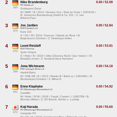
2
Nike Brandenburg
0.00 / 52.08
RV Visbek e.V.
345
Goldspans Oscar
W / BWP / B / 2014 / Numero Uno / Elvis ter Putte / 106VK29 /
B: Johannes Brandenburg GmbH & Co. KG, / Z: van
Britsom,Paul
3
Jos Janßen
0.00 / 52.84
RUFV Holdorf e.V.
375
Kara 102
S / OS / Df / 2016 / Kannan / Nabab de Reve / B:
Barjenbruch,Günther / Z: Heidmeyer,Volker
4
Leoni Retzlaff
0.00 / 53.91
RuFV Nortrup
472
Quite Unique
S / Holst / B / 2016 / Uriko (Clooney NLD) / Quo Vados I / B:
Retzlaff,Leonie / Z: Seeland,Hans Hermann
5
Jona Wichmann
0.00 / 54.18
PSV Löningen-Ehren e.V.
349
Harthill Bahri
W / SHB GB / B / 2013 / Ramiro B / Bahri xx / 106XW41 / B:
Beckemeyer,Christine / Z: Milner,G
6
Enno Klaphake
0.00 / 54.92
RV Oldenburger Münsterland e.V.
551
Casallier
W / Holst / SCHI / 2018 / Casall / Cassini I / 108OT89 / B:
Benzien,Miriam / Z: ZG Brandt, Renke u. Luehtje,
7
Koji Harada
0.00 / 55.60
RV Oldenburger Münsterland e.V.
072
Campsite PS
W / OS / B / 2018 / Continental Blue / Eldorado van de