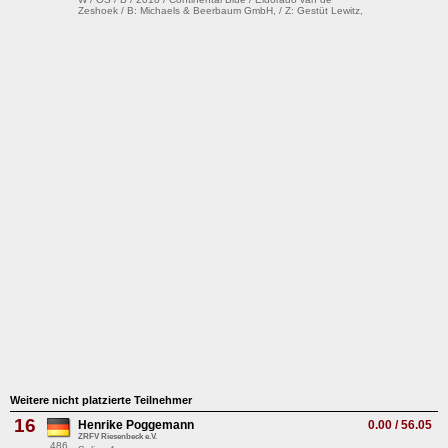
Zeshoek / B: Michaels & Beerbaum GmbH, / Z: Gestüt Lewitz,
Weitere nicht platzierte Teilnehmer
16
Henrike Poggemann
0.00 / 56.05
ZRFV Riesenbeck e.V.
486