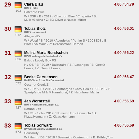
29
Clara Blau
4.00 / 54.79
RUFV Rulle
103
Catcento Blue
W / DSP / B / 2017 / Chacoon Blue / Chepetto / B:
Müller,Giulina / Z: ZG Oliver u.Natalie Müller,
30
Tobias Blotz
4.00 / 56.01
RUFV Bersenbrück
012
Allegro 427
W / Westf / B / 2010 / Acordplus / Perrier S / 106SE08 / B:
Blotz,Eva Maria / Z: Rellensmann,Herbert
31
Melina Maria Bundschuh
4.00 / 56.22
RV Oldenburger Münsterland e.V.
036
Balous Lovely Boy PS
H / OS / B / 2019 / Baloutaire PS / Lasangos / B: Gestüt
Lewitz, / Z: Gestüt Lewitz,
32
Beeke Carstensen
4.00 / 56.47
RuFV Obere Arlau Sitz Behrendorf
572
Coconut Creek Z
W / Z.Rpf / F / 2019 / Conthargos / Carry Son / 109BH58 / B:
Sportpferde M & M Haunhorst, / Z: Haunhorst,Martin
33
Jan Wormstall
4.00 / 56.69
RUFV Haselünne u.Umgb. e.V.
427
Nathan 265
W / OS / Schi / 2019 / Numero Uno / Come On / B:
Klaas,Hermann / Z: Klaas,Hermann
33
Tobias Schwarz
4.00 / 56.69
RV Oldenburger Münsterland e.V.
573
Sensibility
W / Hann / DB / 2018 / Szenario / Contendro I / B: Köhler,Tom