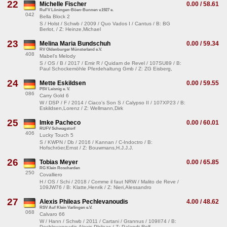
22
Michelle Fischer
0.00 / 58.61
RuFV Löningen-Böen-Bunnen v.1927 e.
042
Bella Block 2
S / Holst / Schwb / 2009 / Quo Vados I / Cantus / B: BG
Berlot, / Z: Heinze,Michael
23
Melina Maria Bundschuh
0.00 / 59.34
RV Oldenburger Münsterland e.V.
408
Mabel's Melody
S / OS / B / 2017 / Emir R / Quidam de Revel / 107SU89 / B:
Paul Schockemöhle Pferdehaltung Gmb / Z: ZG Eisberg,
24
Mette Eskildsen
0.00 / 59.55
PSV Leisnig e. V.
086
Carry Gold 6
W / DSP / F / 2014 / Ciaco's Son S / Calypso II / 107XP23 / B:
Eskildsen,Lorenz / Z: Wellmann,Dirk
25
Imke Pacheco
0.00 / 60.01
RUFV Schwagstorf
406
Lucky Touch 5
S / KWPN / Db / 2016 / Kannan / C-Indoctro / B:
Hofschröer,Ernst / Z: Bouwmans,H.J.J.J.
26
Tobias Meyer
0.00 / 65.85
RG Klein Roscharden
250
Covalliero
H / OS / Schi / 2018 / Comme il faut NRW / Malito de Reve /
109JW76 / B: Klatte,Henrik / Z: Nieri,Alessandro
27
Alexis Phileas Pechlevanoudis
4.00 / 48.62
RSV Auf Klein Varlingen e.V.
068
Calvaro 66
W / Hann / Schwb / 2011 / Cartani / Grannus / 109II74 / B:
Pechlevanoudis,Alexis Phileas / Z: Palandt,Rolf