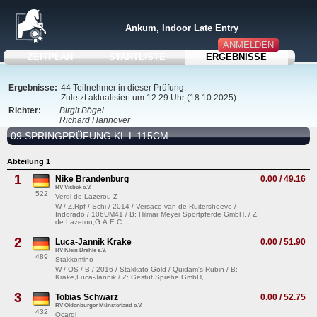
Ankum, Indoor Late Entry
ANMELDEN
ZEITPLAN
STARTLISTE
ERGEBNISSE
Ergebnisse:
44 Teilnehmer in dieser Prüfung.
Zuletzt aktualisiert um 12:29 Uhr (18.10.2025)
Richter:
Birgit Bögel
Richard Hannöver
09 SPRINGPRÜFUNG KL.L 115CM
Abteilung 1
1
Nike Brandenburg
0.00 / 49.16
RV Visbek e.V.
522
Verdi de Lazerou Z
W / Z.Rpf / Schi / 2014 / Versace van de Ruitershoeve /
Indorado / 106UM41 / B: Hilmar Meyer Sportpferde GmbH, / Z:
de Lazerou,G.A.E.C.
2
Luca-Jannik Krake
0.00 / 51.90
RV Klein Drehle e.V.
489
Stakkomino
W / OS / B / 2016 / Stakkato Gold / Quidam's Rubin / B:
Krake,Luca-Jannik / Z: Gestüt Sprehe GmbH,
3
Tobias Schwarz
0.00 / 52.75
RV Oldenburger Münsterland e.V.
432
Ocardi