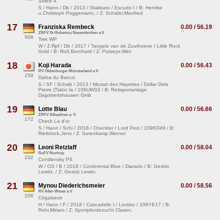
Solice 4
S / Hann / Db / 2013 / Stakkato / Escudo I / B: Henrike
u.Christoph Poggemann, / Z: Schäfer,Manfred
17
Franziska Rembeck
0.00 / 56.19
ZRFV St.Hubertus Neuenkirchen e.V.
508
Twix WP
W / Z.Rpf / Db / 2017 / Tangelo van de Zuuthoeve / Little Rock
Gold / B: Roß,Bernhard / Z: Putseys,Wim
18
Koji Harada
0.00 / 56.43
RV Oldenburger Münsterland e.V.
259
Daloa du Banco
S / SF / Schwb / 2013 / Mozart des Hayettes / Dollar Dela
Pierre (Tlaloc la / 106UW33 / B: Reitsportanlage
Dagobertshausen Gmb
19
Lotte Blau
0.00 / 56.66
ZRFV Albachten e. V.
172
Check La d'or
S / Hann / Schi / 2018 / Checkter / Lord Pezi / 109KD49 / B:
Rietbrock,Jens / Z: Surenkamp,Werner
20
Leoni Retzlaff
0.00 / 58.04
RuFV Nortrup
232
Contilensky PS
W / OS / B / 2018 / Continental Blue / Diarado / B: Gestüt
Lewitz, / Z: Gestüt Lewitz,
21
Mynou Diederichsmeier
0.00 / 58.56
RV Aller-Weser e.V.
206
Cógaiseoir
H / Hann / F / 2018 / Cascadello I / Levisto / 108YE17 / B:
Rohr,Miriam / Z: Sportpferdezucht Clasen,