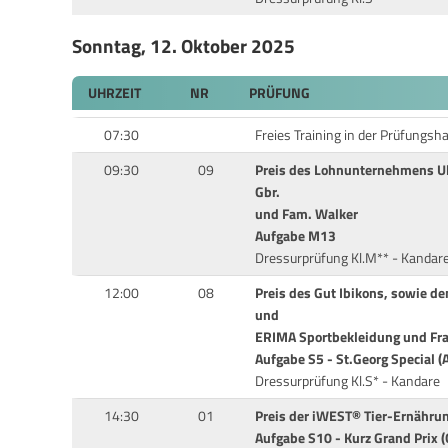
Sonntag, 12. Oktober 2025
UHRZEIT
NR
PRÜFUNG
07:30
Freies Training in der Prüfungsha
09:30
09
Preis des Lohnunternehmens Uli
Gbr.
und Fam. Walker
Aufgabe M13
Dressurprüfung Kl.M** - Kandar
12:00
08
Preis des Gut Ibikons, sowie d
und
ERIMA Sportbekleidung und Fr
Aufgabe S5 - St.Georg Special 
Dressurprüfung Kl.S* - Kandare
14:30
01
Preis der iWEST® Tier-Ernähru
Aufgabe S10 - Kurz Grand Prix (