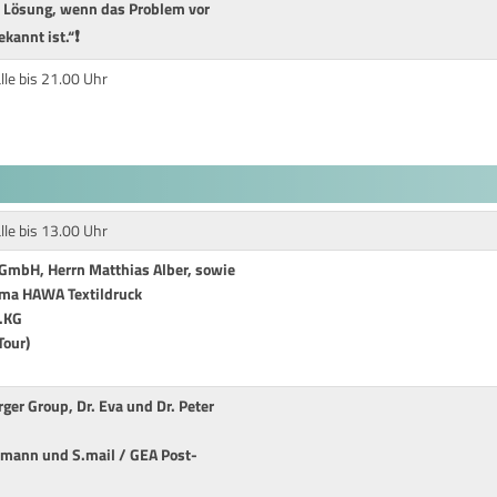
ne Lösung, wenn das Problem vor
kannt ist.“❗️
lle bis 21.00 Uhr
lle bis 13.00 Uhr
GmbH, Herrn Matthias Alber, sowie
rma HAWA Textildruck
.KG
our)
er Group, Dr. Eva und Dr. Peter
mann und S.mail / GEA Post-