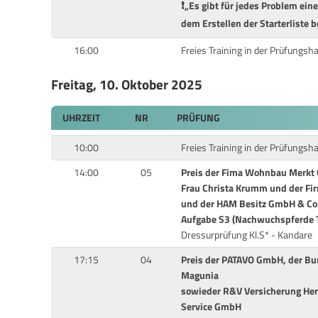
❗️„Es gibt für jedes Problem ei
dem Erstellen der Starterliste be
16:00
Freies Training in der Prüfungsha
Freitag, 10. Oktober 2025
UHRZEIT
NR
PRÜFUNG
10:00
Freies Training in der Prüfungsha
14:00
05
Preis der Fima Wohnbau Merkt 
Frau Christa Krumm und der Fi
und der HAM Besitz GmbH & Co
Aufgabe S3 (Nachwuchspferde T
Dressurprüfung Kl.S* - Kandare
17:15
04
Preis der PATAVO GmbH, der Burg
Magunia
sowieder R&V Versicherung Her
Service GmbH