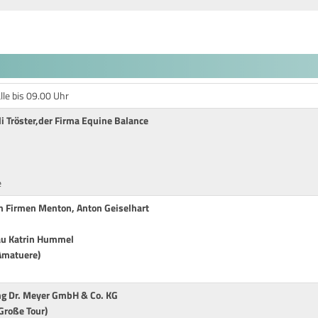
lle bis 09.00 Uhr
 Tröster,der Firma Equine Balance
e
en Firmen Menton, Anton Geiselhart
au Katrin Hummel
(Amatuere)
ng Dr. Meyer GmbH & Co. KG
Große Tour)