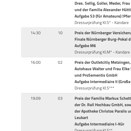
Dres. Sellig, Goller, Meder, Fra
und der Familie Alexander Hütt
Aufgabe S3 (für Amateure) !Pfe
Dressurprüfung Kl.S* - Kandare
14:30
10
Preis der Nürnberger Versiche
Finale Nürnberger Burg-Pokal d
Aufgabe M6
Dressurprüfung Kl.M* - Kandare
16:00
02
Preis der Outletcitiy Metzingen
Autohaus Walter und Frau Elke 
und ProSementis GmbH
Aufgabe Intermediaire II (Große
Dressurprüfung Kl.S***
19:09
03
Preis der Familie Markus Schett
der Dr. Rall Hochbau GmbH, so
der Apotheke Christos Paralis 
Leukart
Aufgabe Intermediaire I-Kür
Dressurprüfung Kl.S**