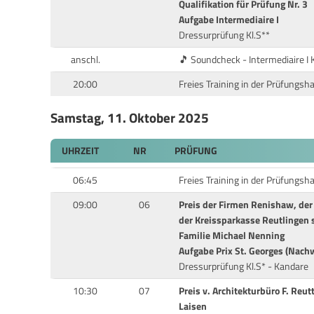
Qualifikation für Prüfung Nr. 3
Aufgabe Intermediaire I
Dressurprüfung Kl.S**
anschl.
🎵 Soundcheck - Intermediaire I 
20:00
Freies Training in der Prüfungsha
Samstag, 11. Oktober 2025
UHRZEIT
NR
PRÜFUNG
06:45
Freies Training in der Prüfungsha
09:00
06
Preis der Firmen Renishaw, der
der Kreissparkasse Reutlingen 
Familie Michael Nenning
Aufgabe Prix St. Georges (Nach
Dressurprüfung Kl.S* - Kandare
10:30
07
Preis v. Architekturbüro F. Reutt
Laisen