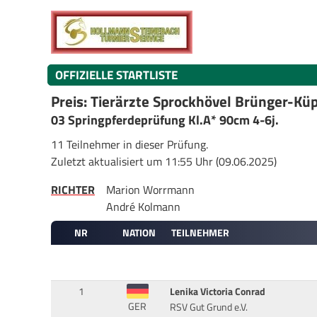
OFFIZIELLE STARTLISTE
Preis: Tierärzte Sprockhövel Brünger-Kü
03 Springpferdeprüfung Kl.A* 90cm 4-6j.
11 Teilnehmer in dieser Prüfung.
Zuletzt aktualisiert um 11:55 Uhr (09.06.2025)
RICHTER
Marion Worrmann
André Kolmann
NR
NATION
TEILNEHMER
1
Lenika Victoria Conrad
GER
RSV Gut Grund e.V.