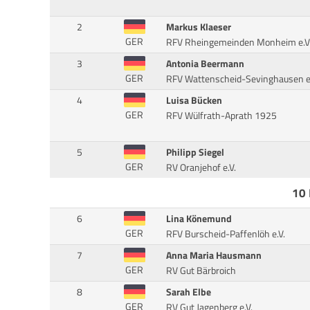
2
Markus Klaeser
GER
RFV Rheingemeinden Monheim e.V
3
Antonia Beermann
GER
RFV Wattenscheid-Sevinghausen e.
4
Luisa Bücken
GER
RFV Wülfrath-Aprath 1925
5
Philipp Siegel
GER
RV Oranjehof e.V.
10 
6
Lina Könemund
GER
RFV Burscheid-Paffenlöh e.V.
7
Anna Maria Hausmann
GER
RV Gut Bärbroich
8
Sarah Elbe
GER
RV Gut Jagenberg e.V.