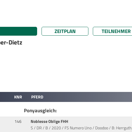
ZEITPLAN
TEILNEHMER
per-Dietz
KNR
PFERD
Ponyausgleich:
146
Noblesse Oblige FHH
S / DR / B / 2020 / FS Numero Uno / Doodoo / B: Herrguth,F