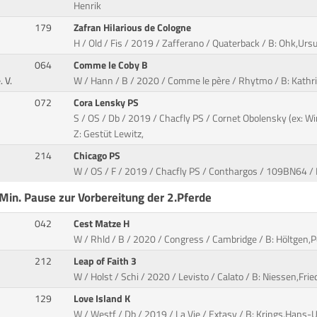
Henrik
179
Zafran Hilarious de Cologne
H / Old / Fis / 2019 / Zafferano / Quaterback / B: Ohk,Ursu
064
Comme le Coby B
 V.
W / Hann / B / 2020 / Comme le père / Rhytmo / B: Kathr
072
Cora Lensky PS
S / OS / Db / 2019 / Chacfly PS / Cornet Obolensky (ex: Wi
Z: Gestüt Lewitz,
214
Chicago PS
W / OS / F / 2019 / Chacfly PS / Conthargos / 109BN64 / B
Min. Pause zur Vorbereitung der 2.Pferde
042
Cest Matze H
W / Rhld / B / 2020 / Congress / Cambridge / B: Höltgen,P
212
Leap of Faith 3
W / Holst / Schi / 2020 / Levisto / Calato / B: Niessen,Fried
129
Love Island K
W / Westf / Db / 2019 / La Vie / Extasy / B: Krings,Hans-U