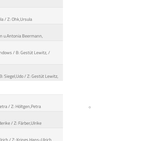
la / Z: Ohk,Ursula
in u.Antonia Beermann,
ndows / B: Gestüt Lewitz, /
: Siegel,Udo / Z: Gestüt Lewitz,
etra / Z: Höltgen,Petra
erike / Z: Färber,Ulrike
lrich / Z: Krings,Hans-Ulrich