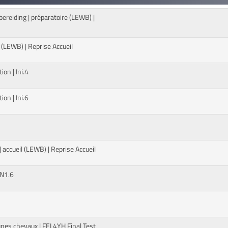
rbereiding | préparatoire (LEWB) |
l (LEWB) | Reprise Accueil
tion | Ini.4
tion | Ini.6
 accueil (LEWB) | Reprise Accueil
 N1.6
unes chevaux | FEI 4YH Final Test