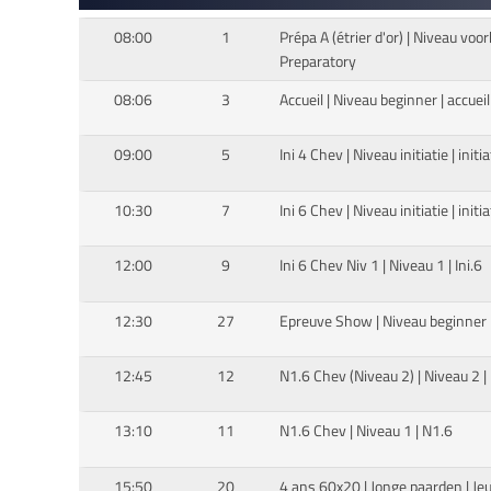
08:00
1
Prépa A (étrier d'or) | Niveau voo
Preparatory
08:06
3
Accueil | Niveau beginner | accuei
09:00
5
Ini 4 Chev | Niveau initiatie | initia
10:30
7
Ini 6 Chev | Niveau initiatie | initia
12:00
9
Ini 6 Chev Niv 1 | Niveau 1 | Ini.6
12:30
27
Epreuve Show | Niveau beginner |
12:45
12
N1.6 Chev (Niveau 2) | Niveau 2 |
13:10
11
N1.6 Chev | Niveau 1 | N1.6
15:50
20
4 ans 60x20 | Jonge paarden | Je