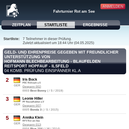
ANMELDEN
Fahrturnier Rot am See
ZEITPLAN
STARTLISTE
ERGEBNISSE
Startliste:
7 Teilnehmer in dieser Prüfung.
Zuletzt aktualisiert um 18:44 Uhr (04.05.2025)
GELD- UND EHRENPREISE GEGEBEN MIT FREUNDLICHER
UNTERSTÜTZUNG VON
HOFMANN BLECHBEARBEITUNG - BLAUFELDEN
REITSPORT HOPFAUF - ILSFELD
04 KOMB. PRÜFUNG EINSPÄNNER KL.A
2
Iris Bock
PSC Röhrach e.V.
GER
Gespann 002
:
0003
Best Bonny
( / S / 2019)
3
Leonie Hiller
PF Neuselhalden e.V
GER
Gespann 007
:
0005
Bonda 3
( / S / 2015)
5
Annika Klein
RFV Rot am See
GER
Gespann 013
:
0004
Blue 104
( / W / 2014)