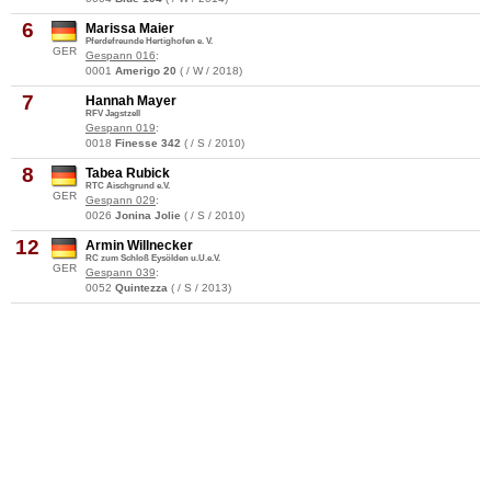
6
Marissa Maier
Pferdefreunde Hertighofen e. V.
GER
Gespann 016
:
0001
Amerigo 20
( / W / 2018)
7
Hannah Mayer
RFV Jagstzell
Gespann 019
:
0018
Finesse 342
( / S / 2010)
8
Tabea Rubick
RTC Aischgrund e.V.
GER
Gespann 029
:
0026
Jonina Jolie
( / S / 2010)
12
Armin Willnecker
RC zum Schloß Eysölden u.U.e.V.
GER
Gespann 039
:
0052
Quintezza
( / S / 2013)