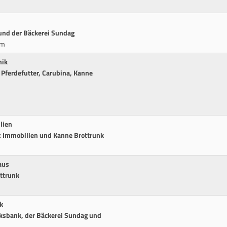
und der Bäckerei Sundag
cm
nik
 Pferdefutter, Carubina, Kanne
lien
 Immobilien und Kanne Brottrunk
aus
ttrunk
k
lksbank, der Bäckerei Sundag und