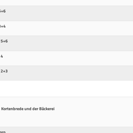
5+6
3+4
 5+6
 4
 2+3
 Kortenbrede und der Bäckerei
orn