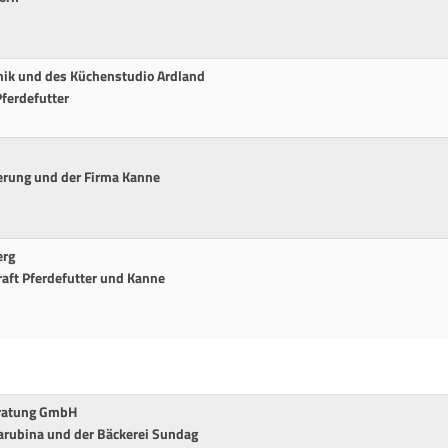
nik und des Küchenstudio Ardland
Pferdefutter
erung und der Firma Kanne
erg
raft Pferdefutter und Kanne
eratung GmbH
arubina und der Bäckerei Sundag