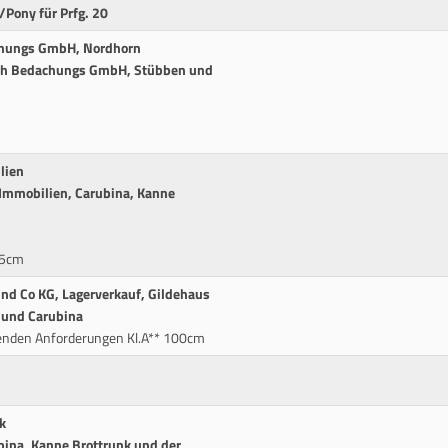
/Pony für Prfg. 20
achungs GmbH, Nordhorn
rth Bedachungs GmbH, Stübben und
lien
Immobilien, Carubina, Kanne
15cm
und Co KG, Lagerverkauf, Gildehaus
 und Carubina
enden Anforderungen Kl.A** 100cm
k
bina, Kanne Brottrunk und der