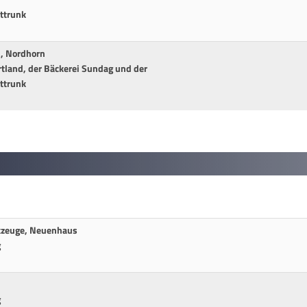
ttrunk
d, Nordhorn
tland, der Bäckerei Sundag und der
ttrunk
kzeuge, Neuenhaus
g
g