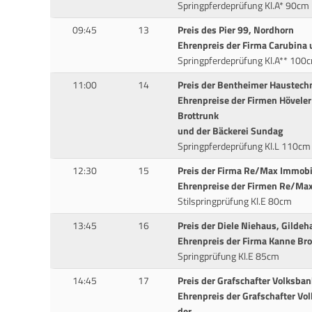
Springpferdeprüfung Kl.A* 90cm
09:45
13
Preis des Pier 99, Nordhorn
Ehrenpreis der Firma Carubina 
Springpferdeprüfung Kl.A** 100
11:00
14
Preis der Bentheimer Haustech
Ehrenpreise der Firmen Höveler
Brottrunk
und der Bäckerei Sundag
Springpferdeprüfung Kl.L 110cm
12:30
15
Preis der Firma Re/Max Immobi
Ehrenpreise der Firmen Re/Max
Stilspringprüfung Kl.E 80cm
13:45
16
Preis der Diele Niehaus, Gildeh
Ehrenpreis der Firma Kanne Bro
Springprüfung Kl.E 85cm
14:45
17
Preis der Grafschafter Volksban
Ehrenpreis der Grafschafter Vo
der