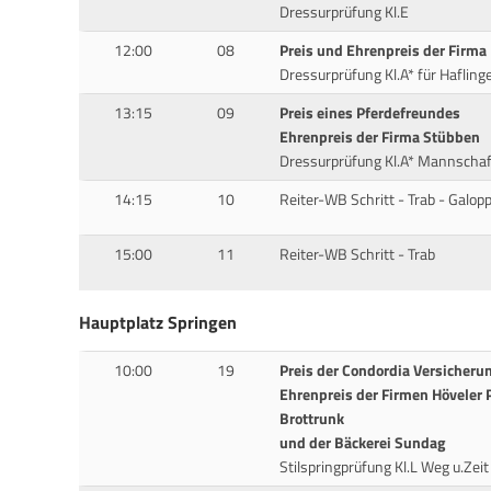
Dressurprüfung Kl.E
12:00
08
Preis und Ehrenpreis der Firma
Dressurprüfung Kl.A* für Hafling
13:15
09
Preis eines Pferdefreundes
Ehrenpreis der Firma Stübben
Dressurprüfung Kl.A* Mannschaf
14:15
10
Reiter-WB Schritt - Trab - Galop
15:00
11
Reiter-WB Schritt - Trab
Hauptplatz Springen
10:00
19
Preis der Condordia Versicheru
Ehrenpreis der Firmen Höveler 
Brottrunk
und der Bäckerei Sundag
Stilspringprüfung Kl.L Weg u.Ze