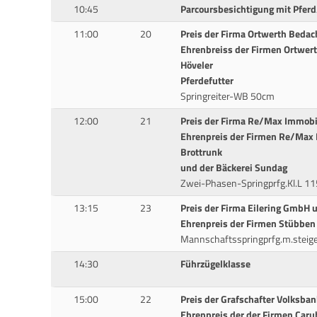
10:45
Parcoursbesichtigung mit Pferd
11:00
20
Preis der Firma Ortwerth Bed
Ehrenbreiss der Firmen Ortwe
Höveler
Pferdefutter
Springreiter-WB 50cm
12:00
21
Preis der Firma Re/Max Immobi
Ehrenpreis der Firmen Re/Max 
Brottrunk
und der Bäckerei Sundag
Zwei-Phasen-Springprfg.Kl.L 1
13:15
23
Preis der Firma Eilering GmbH 
Ehrenpreis der Firmen Stübben
Mannschaftsspringprfg.m.steig
14:30
Führzügelklasse
15:00
22
Preis der Grafschafter Volksban
Ehrenpreis der der Firmen Caru