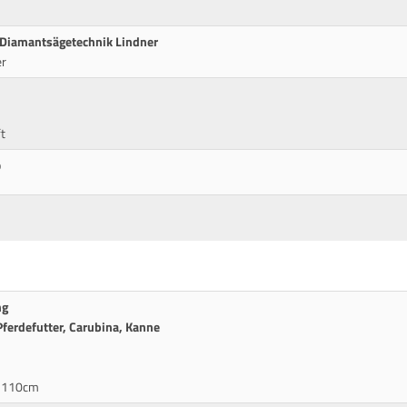
 Diamantsägetechnik Lindner
er
t
p
ng
Pferdefutter, Carubina, Kanne
it 110cm