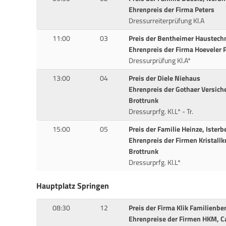
Ehrenpreis der Firma Peters
Dressurreiterprüfung Kl.A
11:00
03
Preis der Bentheimer Haustech
Ehrenpreis der Firma Hoeveler 
Dressurprüfung Kl.A*
13:00
04
Preis der Diele Niehaus
Ehrenpreis der Gothaer Versich
Brottrunk
Dressurprfg. Kl.L* - Tr.
15:00
05
Preis der Familie Heinze, Isterb
Ehrenpreis der Firmen Kristallk
Brottrunk
Dressurprfg. Kl.L*
Hauptplatz Springen
08:30
12
Preis der Firma Klik Familienb
Ehrenpreise der Firmen HKM, C